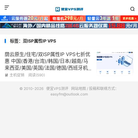


标签：双ISP属性IP VPS
荫云原生/住宅/双ISP属性IP VPS七折优
惠 中国(香港/台湾)/韩国/日本/越南/马
来西亚/美国/英国/法国/德国/西班牙机
房
主机促销
阅读(590)

© 2010-2026
便宜VPS测评
网站地图
/ 投稿和联络方式：
easyfm@outlook.com