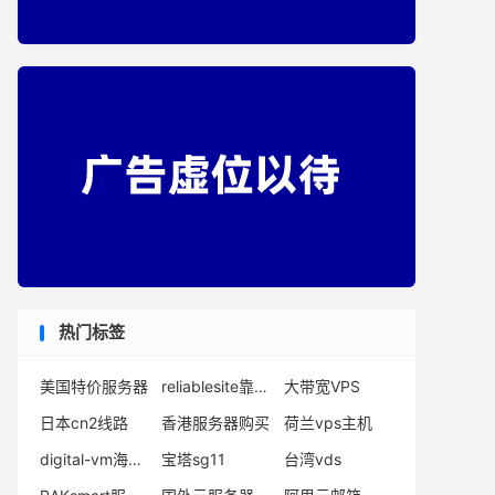
热门标签
美国特价服务器
reliablesite靠谱吗
大带宽VPS
日本cn2线路
香港服务器购买
荷兰vps主机
digital-vm海外vps
宝塔sg11
台湾vds