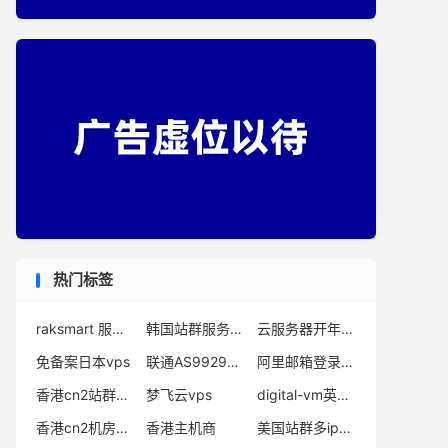
热门标签
raksmart 服务器
韩国站群服务器商家
云服务器开年采购
免备案日本vps
联通AS9929线路租用
阿里邮箱登录企业版
香港cn2站群服务器租用
梦飞云vps
digital-vm英国vps
香港cn2机房价格
香港主机商
美国站群多ip服务器