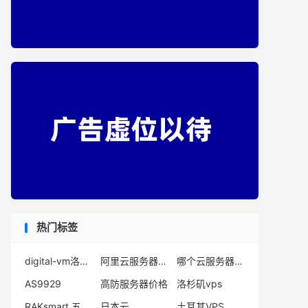
热门标签
digital-vm洛杉矶vps
阿里云服务器多少钱一年
哪个云服务器便宜
AS9929
高防服务器价格
洛杉矶vps
RAKsmart 五月活动
日本云
土耳其VPS