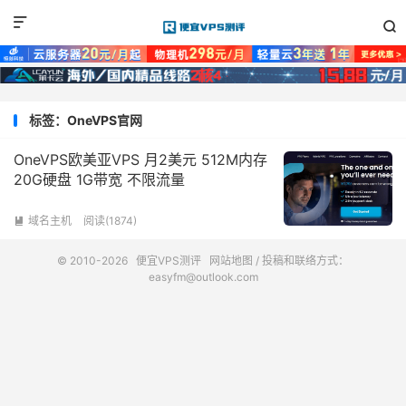


标签：OneVPS官网
OneVPS欧美亚VPS 月2美元 512M内存
20G硬盘 1G带宽 不限流量
域名主机
阅读(1874)

© 2010-2026
便宜VPS测评
网站地图
/ 投稿和联络方式：
easyfm@outlook.com