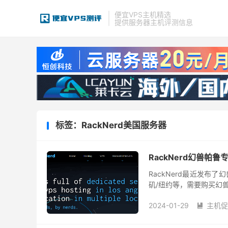
便宜VPS主机精选
提供服务器主机评测信息
标签：RackNerd美国服务器
RackNerd幻兽帕
RackNerd最近发布
矶/纽约等，需要购买幻兽
主要从事虚拟主机、VPS、Hyb
2024-01-29
主机促
