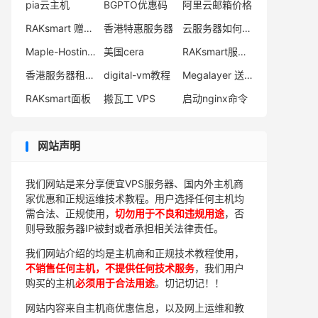
pia云主机
BGPTO优惠码
阿里云邮箱价格
RAKsmart 赠送10美元
香港特惠服务器
云服务器如何购买
Maple-Hosting官网
美国cera
RAKsmart服务器怎么样
香港服务器租用价格
digital-vm教程
Megalayer 送红包
RAKsmart面板
搬瓦工 VPS
启动nginx命令
网站声明
我们网站是来分享便宜VPS服务器、国内外主机商
家优惠和正规运维技术教程。用户选择任何主机均
需合法、正规使用，
切勿用于不良和违规用途
，否
则导致服务器IP被封或者承担相关法律责任。
我们网站介绍的均是主机商和正规技术教程使用，
不销售任何主机，不提供任何技术服务
，我们用户
购买的主机
必须用于合法用途
。切记切记！！
网站内容来自主机商优惠信息，以及网上运维和教