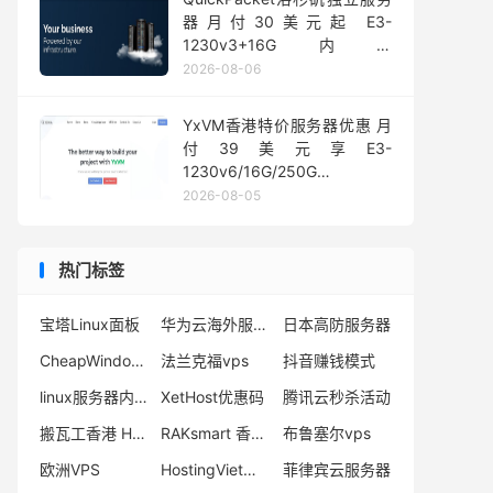
器月付30美元起 E3-
1230v3+16G内存
1Gbps@50TB大流量
2026-08-06
YxVM香港特价服务器优惠 月
付39美元享E3-
1230v6/16G/250G
SSD/10TB流量
2026-08-05
热门标签
宝塔Linux面板
华为云海外服务器
日本高防服务器
CheapWindowsVPS测评
法兰克福vps
抖音赚钱模式
linux服务器内存占用高
XetHost优惠码
腾讯云秒杀活动
搬瓦工香港 HK85 限量版
RAKsmart 香港VPS租用
布鲁塞尔vps
欧洲VPS
HostingViet官网
菲律宾云服务器