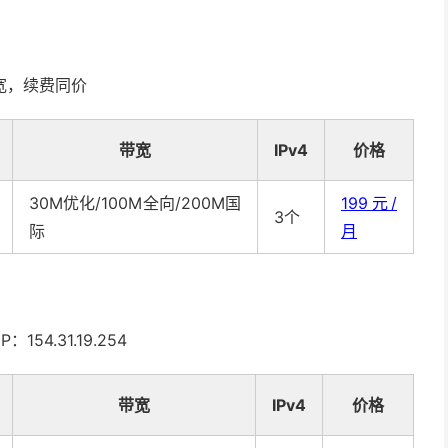
带宽，续费同价
带宽
IPv4
价格
30M优化/100M全向/200M国
199元/
3个
际
月
4.31.19.254
带宽
IPv4
价格