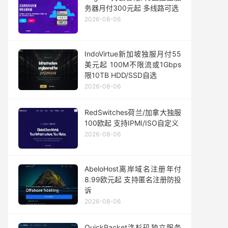
务器月付300元起 多线路可选
2026-08-06
IndoVirtue新加坡独服月付55
美元起 100M不限流或1Gbps
限10TB HDD/SSD自选
2026-08-06
RedSwitches荷兰/加拿大独服
100欧起 支持IPMI/ISO自定义
2026-08-06
AbeloHost离岸域名注册年付
8.99欧元起 支持匿名注册防投
诉
2026-08-06
QuickPacket洛杉矶独立服务