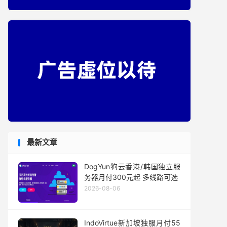
最新文章
DogYun狗云香港/韩国独立服
务器月付300元起 多线路可选
2026-08-06
IndoVirtue新加坡独服月付55