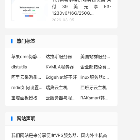
付39美元享E3-
1230v6/16G/250G
SSD/10TB流量
2026-08-05
热门标签
苹果cms伪静态设置
达拉斯服务器
美国站群服务器商家
distutils
KVMLA服务器
企业邮箱免费注册申请
阿里云采购季大促
EdgeNat好不好
linux服务器cpu内存
redis如何设置密码及验证密码
瑞典云主机
西班牙云主机
宝塔面板授权
云服务器与服务器的区别
RAKsmart韩国云服务器
网站声明
我们网站是来分享便宜VPS服务器、国内外主机商