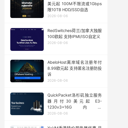
美元起 100M不限流或1Gbps
限10TB HDD/SSD自选
2026-08-06
RedSwitches荷兰/加拿大独服
100欧起 支持IPMI/ISO自定义
2026-08-06
AbeloHost离岸域名注册年付
8.99欧元起 支持匿名注册防投
诉
2026-08-06
QuickPacket洛杉矶独立服务
器月付30美元起 E3-
1230v3+16G内存
1Gbps@50TB大流量
2026-08-06
YxVM香港特价服务器优惠 月