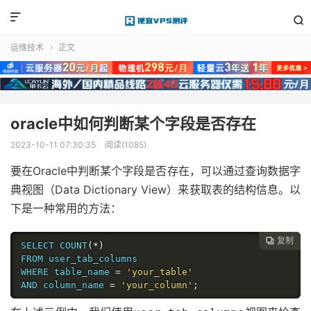


运维技术
正文

oracle中如何判断某个字段是否存在
2023-10-11 07:30:35
阅读(1085)
要在Oracle中判断某个字段是否存在，可以通过查询数据字
典视图（Data Dictionary View）来获取表的结构信息。以
下是一种常用的方法：
复制

SELECT COUNT
(*)
FROM user_tab_columns

WHERE table_name 
=
'your_table'
AND column_name 
=
'your_column'
;