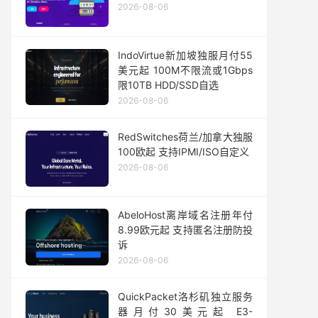
2026-08-06
IndoVirtue新加坡独服月付55
美元起 100M不限流或1Gbps
限10TB HDD/SSD自选
2026-08-06
RedSwitches荷兰/加拿大独服
100欧起 支持IPMI/ISO自定义
2026-08-06
AbeloHost离岸域名注册年付
8.99欧元起 支持匿名注册防投
诉
2026-08-06
QuickPacket洛杉矶独立服务
器月付30美元起 E3-