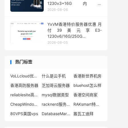
1230v3+16G内存
1Gbps@50TB大流量
2026-08-06
YxVM香港特价服务器优惠 月
付39美元享E3-
1230v6/16G/250G
SSD/10TB流量
2026-08-05
热门标签
VoLLcloud优惠码
什么是云手机
香港新世界机房
香港高防服务器
芝加哥云服务器
bluehost怎么样
reliablesite高防服务器
mysql数据类型
香港空间商家
CheapWindowsVPS官网
racknerd服务器
RAKsmart特价服务器
80VPS美国vps
DatabaseMart独服
搬瓦工迪拜