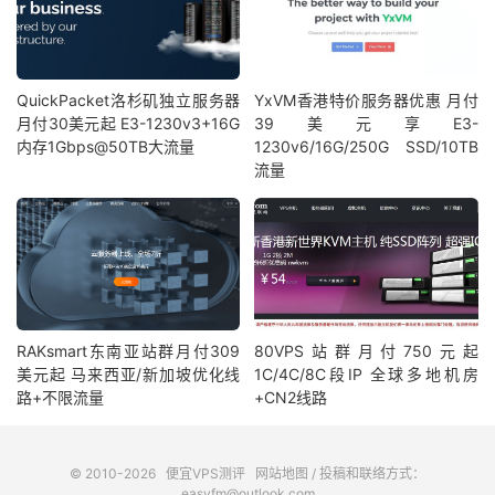
QuickPacket洛杉矶独立服务器
YxVM香港特价服务器优惠 月付
月付30美元起 E3-1230v3+16G
39美元享E3-
内存1Gbps@50TB大流量
1230v6/16G/250G SSD/10TB
流量
RAKsmart东南亚站群月付309
80VPS站群月付750元起
美元起 马来西亚/新加坡优化线
1C/4C/8C段IP 全球多地机房
路+不限流量
+CN2线路
© 2010-2026
便宜VPS测评
网站地图
/ 投稿和联络方式：
easyfm@outlook.com