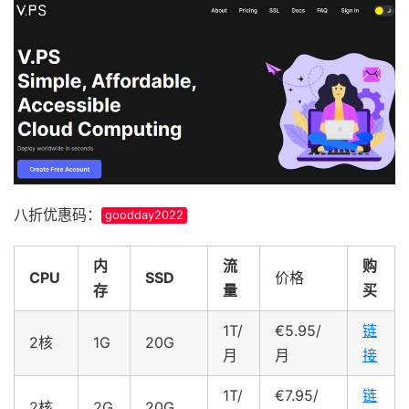
八折优惠码：
goodday2022
内
流
购
CPU
SSD
价格
存
量
买
1T/
€5.95/
链
2核
1G
20G
月
月
接
1T/
€7.95/
链
2核
2G
20G