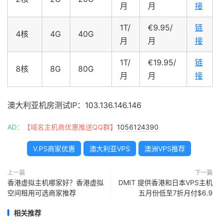
月
月
接
1T/
€9.95/
链
4核
4G
40G
月
月
接
1T/
€19.95/
链
8核
8G
80G
月
月
接
澳大利亚机房测试IP：103.136.146.146
AD：
【域名主机商优惠推送QQ群】
1056124390
V.PS商家优惠
澳大利亚VPS
澳洲VPS推荐
上一篇
下一篇
香港虚拟主机哪家好？香港虚拟
DMIT 提供香港和日本VPS主机
空间租用可选商家推荐
五月份低至7折月付$6.9
相关推荐