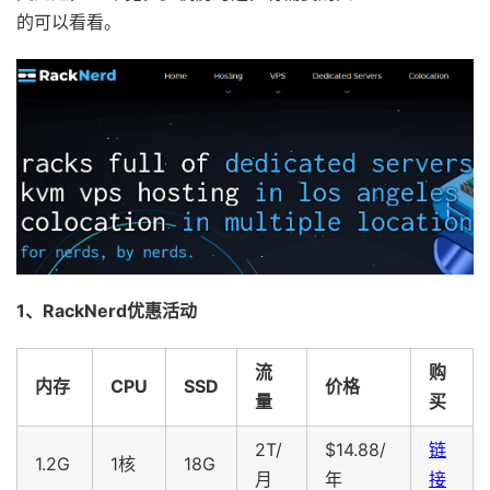
的可以看看。
1、RackNerd优惠活动
流
购
内存
CPU
SSD
价格
量
买
2T/
$14.88/
链
1.2G
1核
18G
月
年
接