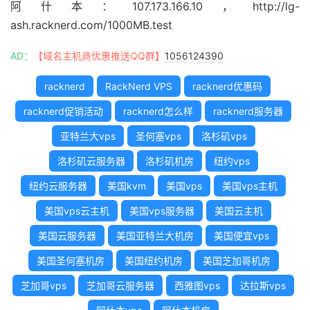
阿什本：107.173.166.10，http://lg-
ash.racknerd.com/1000MB.test
AD：
【域名主机商优惠推送QQ群】
1056124390
racknerd
RackNerd VPS
racknerd优惠码
racknerd促销活动
racknerd怎么样
racknerd服务器
亚特兰大vps
圣何塞vps
洛杉矶vps
洛杉矶云服务器
洛杉矶机房
纽约vps
纽约云服务器
美国kvm
美国vps
美国vps主机
美国vps云主机
美国vps服务器
美国云主机
美国云服务器
美国亚特兰大机房
美国便宜vps
美国圣何塞机房
美国纽约机房
美国芝加哥机房
芝加哥vps
芝加哥云服务器
西雅图vps
达拉斯vps