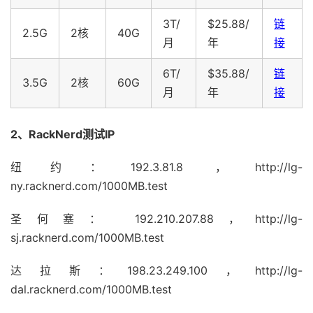
3T/
$25.88/
链
2.5G
2核
40G
月
年
接
6T/
$35.88/
链
3.5G
2核
60G
月
年
接
2、RackNerd测试IP
纽约：192.3.81.8 ，http://lg-
ny.racknerd.com/1000MB.test
圣何塞： 192.210.207.88，http://lg-
sj.racknerd.com/1000MB.test
达拉斯：198.23.249.100，http://lg-
dal.racknerd.com/1000MB.test