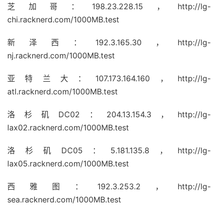
芝加哥：198.23.228.15，http://lg-
chi.racknerd.com/1000MB.test
新泽西：192.3.165.30，http://lg-
nj.racknerd.com/1000MB.test
亚特兰大：107.173.164.160，http://lg-
atl.racknerd.com/1000MB.test
洛杉矶DC02：204.13.154.3，http://lg-
lax02.racknerd.com/1000MB.test
洛杉矶DC05：5.181.135.8，http://lg-
lax05.racknerd.com/1000MB.test
西雅图：192.3.253.2，http://lg-
sea.racknerd.com/1000MB.test