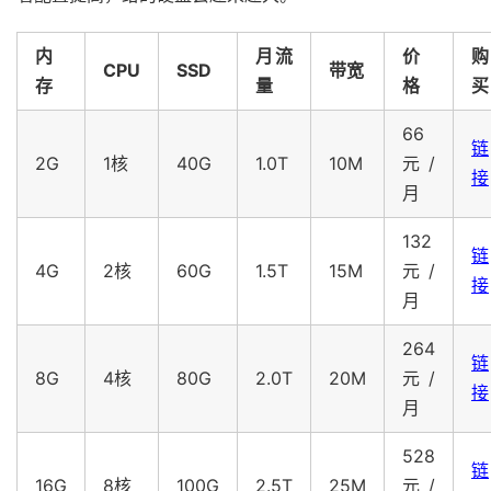
内
月流
价
购
CPU
SSD
带宽
存
量
格
买
66
链
2G
1核
40G
1.0T
10M
元/
接
月
132
链
4G
2核
60G
1.5T
15M
元/
接
月
264
链
8G
4核
80G
2.0T
20M
元/
接
月
528
链
16G
8核
100G
2.5T
25M
元/