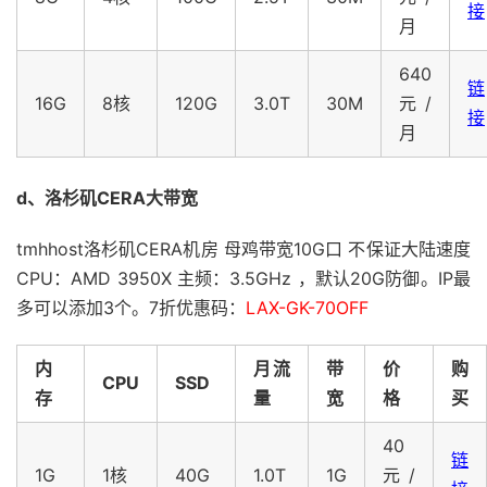
接
月
640
链
16G
8核
120G
3.0T
30M
元/
接
月
d、洛杉矶CERA大带宽
tmhhost洛杉矶CERA机房 母鸡带宽10G口 不保证大陆速度
CPU：AMD 3950X 主频：3.5GHz ，默认20G防御。IP最
多可以添加3个。7折优惠码：
LAX-GK-70OFF
内
月流
带
价
购
CPU
SSD
存
量
宽
格
买
40
链
1G
1核
40G
1.0T
1G
元/