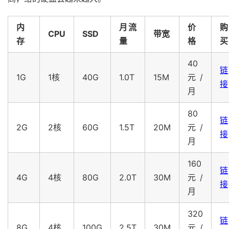
内
月流
价
购
CPU
SSD
带宽
存
量
格
买
40
链
1G
1核
40G
1.0T
15M
元/
接
月
80
链
2G
2核
60G
1.5T
20M
元/
接
月
160
链
4G
4核
80G
2.0T
30M
元/
接
月
320
链
8G
4核
100G
2.5T
30M
元/