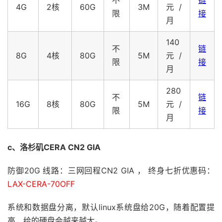
不
链
4G
2核
60G
3M
元/
限
接
月
140
不
链
8G
4核
80G
5M
元/
限
接
月
280
不
链
16G
8核
80G
5M
元/
限
接
月
c、洛杉矶CERA CN2 GIA
防御20G 线路：三网回程CN2 GIA ， 终身七折优惠码：
LAX-CERA-70OFF
系统和数据盘分离，默认linux系统盘给20G，随着配置提
高，给的硬盘会越来越大。