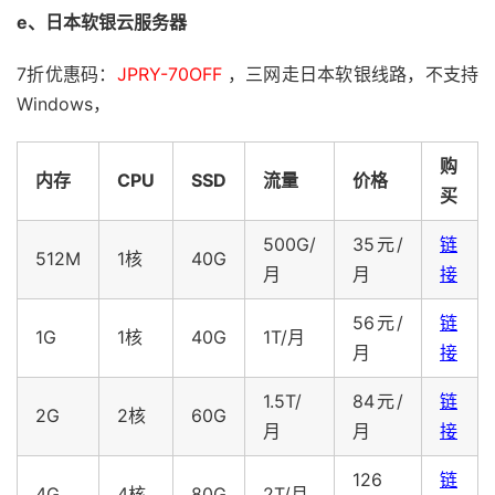
e、日本软银云服务器
7折优惠码：
JPRY-70OFF
，三网走日本软银线路，不支持
Windows，
购
内存
CPU
SSD
流量
价格
买
500G/
35元/
链
512M
1核
40G
月
月
接
56元/
链
1G
1核
40G
1T/月
月
接
1.5T/
84元/
链
2G
2核
60G
月
月
接
126
链
4G
4核
80G
2T/月