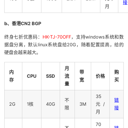
接
月
b、香港CN2 BGP
终身七折优惠码：
HK-TJ-70OFF
，支持windows系统和数
据盘分离，默认linux系统盘给20G，随着配置提高，给的
硬盘会越来越大。
月
内
带
购
CPU
SSD
流
价格
存
宽
买
量
35
不
链
2G
1核
40G
3M
元/
限
接
月
70