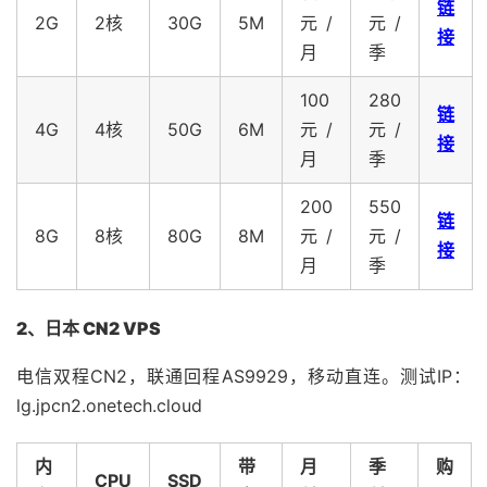
链
2G
2核
30G
5M
元/
元/
接
月
季
100
280
链
4G
4核
50G
6M
元/
元/
接
月
季
200
550
链
8G
8核
80G
8M
元/
元/
接
月
季
2、日本
CN2 VPS
电信双程CN2，联通回程AS9929，移动直连。测试IP：
lg.jpcn2.onetech.cloud
内
带
月
季
购
CPU
SSD