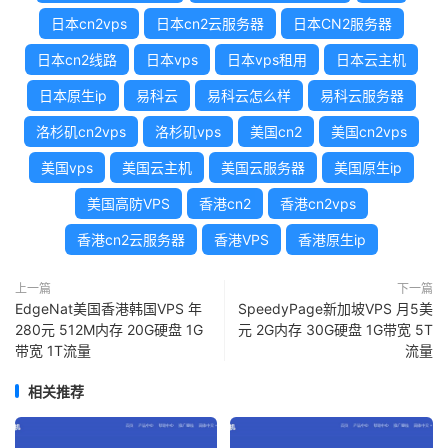
日本cn2vps
日本cn2云服务器
日本CN2服务器
日本cn2线路
日本vps
日本vps租用
日本云主机
日本原生ip
易科云
易科云怎么样
易科云服务器
洛杉矶cn2vps
洛杉矶vps
美国cn2
美国cn2vps
美国vps
美国云主机
美国云服务器
美国原生ip
美国高防VPS
香港cn2
香港cn2vps
香港cn2云服务器
香港VPS
香港原生ip
上一篇
下一篇
EdgeNat美国香港韩国VPS 年
SpeedyPage新加坡VPS 月5美
280元 512M内存 20G硬盘 1G
元 2G内存 30G硬盘 1G带宽 5T
带宽 1T流量
流量
相关推荐