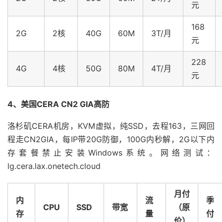
元
168
2G
2核
40G
60M
3T/月
元
228
4G
4核
50G
80M
4T/月
元
4、美国CERA CN2 GIA高防
洛杉矶CERA机房，KVM虚拟，纯SSD，去程163，三网回
程走CN2GIA，每IP带20G防御，100G内秒解，2G以下内
存套餐禁止安装Windows系统。网络测试：
lg.cera.lax.onetech.cloud
月付
内
流
季
CPU
SSD
带宽
（原
存
量
付
价）