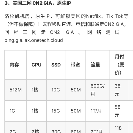
3、美国三网 CN2 GIA，原生IP
洛杉矶机房，原生IP，可解锁美区的Netflix、Tik Tok等
（但不做保障）！去程移动直连、电信和联通走CN2 GIA，
回程三网走CN2 GIA。网络测试：
ping.gia.lax.onetech.cloud
月付
内存
CPU
SSD
带宽
流量
（原
价）
600G/
38
512M
1核
10G
50M
月
元
58
1G
1核
15G
50M
1T/月
元
118
2G
2核
30G
60M
2T/月