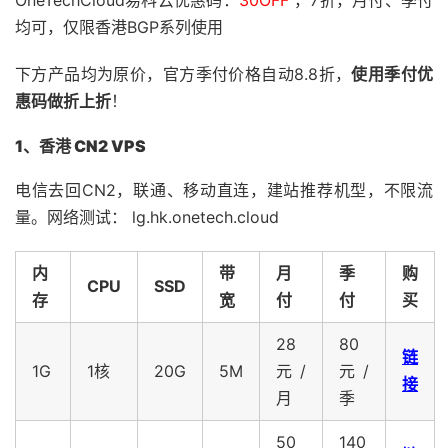
均可，仅限香港BGP系列使用
下方产品均为原价，官方季付价格自动8.8折，
使用季付优
惠码做折上折
！
1、香港 CN2 VPS
电信去回CN2，联通、移动直连，建站推荐机型，不限流
量。网络测试： lg.hk.onetech.cloud
内
带
月
季
购
CPU
SSD
存
宽
付
付
买
28
80
链
1G
1核
20G
5M
元/
元/
接
月
季
50
140