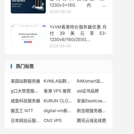
1230v3+16G内存
1Gbps@50TB大流量
2026-08-06
YxVM香港特价服务器优惠 月
付39美元享E3-
1230v6/16G/250G
SSD/10TB流量
2026-08-05
热门标签
美国站群服务器
KVMLA站群服务器
RAKsmart站群服务器
g口大带宽服务器
香港 VPS 推荐
ssl证书品牌
咸鱼科技服务器
KURUN CLOUD怎么样
安装Elasticsearch
搬瓦工 NTT
digital-vm新加坡测评
新加坡服务器哪个牌子好
日本网站云服务器费用
CN2 VPS
腾讯云域名续费