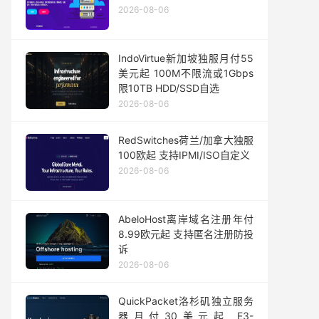
2026-08-06
IndoVirtue新加坡独服月付55
美元起 100M不限流或1Gbps
限10TB HDD/SSD自选
2026-08-06
RedSwitches荷兰/加拿大独服
100欧起 支持IPMI/ISO自定义
2026-08-06
AbeloHost离岸域名注册年付
8.99欧元起 支持匿名注册防投
诉
2026-08-06
QuickPacket洛杉矶独立服务
器月付30美元起 E3-