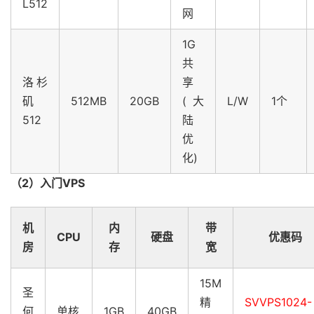
L512
网
1G
共
洛杉
享
矶
512MB
20GB
(大
L/W
1个
512
陆
优
化)
（2）入门VPS
机
内
带
CPU
硬盘
优惠码
房
存
宽
15M
圣
精
SVVPS1024-
何
单核
1GB
40GB