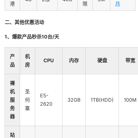
港
限
月
二、其他优惠活动
1、爆款产品秒杀10台/天
产
机
CPU
内存
硬盘
带宽
品
房
裸
机
圣
E5-
服
何
32GB
1TB(HDD)
100M
2620
务
塞
器
站