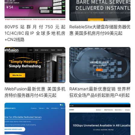
80VPS站群月付750元起
ReliableSite大硬盘存储服务器优
1C/4C/8C段IP 全球多地机房
惠 美国多机房月付99美元起
+CN2线路
iWebFusion最新优惠 美国多机
RAKsmart最新优惠促销 世界杯
房特价服务器月付45美元起
狂欢全场产品6折起新用户4折起