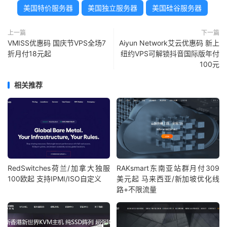
美国特价服务器
美国独立服务器
美国硅谷服务器
上一篇
下一篇
VMISS优惠码 国庆节VPS全场7
Aiyun Network艾云优惠码 新上
折月付18元起
纽约VPS可解锁抖音国际版年付
100元
相关推荐
RedSwitches荷兰/加拿大独服
RAKsmart东南亚站群月付309
100欧起 支持IPMI/ISO自定义
美元起 马来西亚/新加坡优化线
路+不限流量