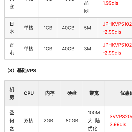
品
1.99dis
塞
网
日
JPHKVPS10
单核
1GB
40GB
5M
本
-2.99dis
香
JPHKVPS10
单核
1GB
40GB
3M
港
-2.99dis
（3）基础VPS
机
CPU
内存
硬盘
带宽
优惠
房
圣
100M
SVVPS20
何
双核
2GB
80GB
大陆
3.99dis
塞
优化