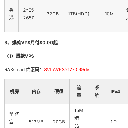
香
2*E5-
32GB
1TB(HDD)
10M
港
2650
3、爆款VPS月付$0.99起
（1）爆款VPS
RAKsmart优惠码：
SVLAVPS512-0.99dis
流
系
机房
内存
硬盘
IPv4
量
统
15M
圣何
精
塞
512MB
20GB
L
1个
品