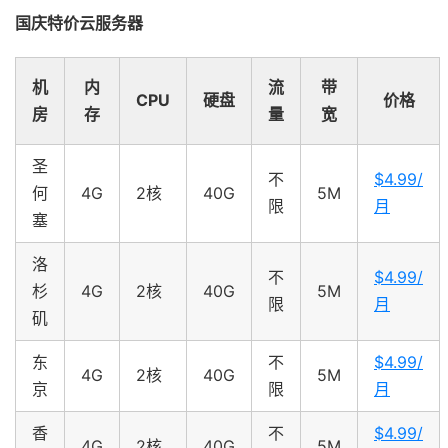
国庆特价云服务器
机
内
流
带
CPU
硬盘
价格
房
存
量
宽
圣
不
$4.99/
何
4G
2核
40G
5M
限
月
塞
洛
不
$4.99/
杉
4G
2核
40G
5M
限
月
矶
东
不
$4.99/
4G
2核
40G
5M
京
限
月
香
不
$4.99/
4G
2核
40G
5M