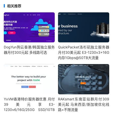
相关推荐
DogYun狗云香港/韩国独立服务
QuickPacket洛杉矶独立服务器
器月付300元起 多线路可选
月付30美元起 E3-1230v3+16G
内存1Gbps@50TB大流量
YxVM香港特价服务器优惠 月付
RAKsmart东南亚站群月付309
39美元享E3-
美元起 马来西亚/新加坡优化线
1230v6/16G/250G SSD/10TB
路+不限流量