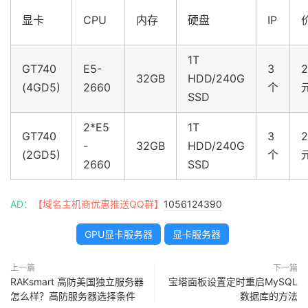
显卡
CPU
内存
硬盘
IP
1T
GT740
E5-
3
2
32GB
HDD/240G
(4GD5)
2660
个
SSD
2*E5
1T
GT740
3
2
-
32GB
HDD/240G
(2GD5)
个
2660
SSD
AD：
【域名主机商优惠推送QQ群】
1056124390
GPU显卡服务器
显卡服务器
上一篇
下一篇
RAKsmart 高防美国独立服务器
宝塔面板设置定时重启MySQL
怎么样？高防服务器选择条件
数据库的方法