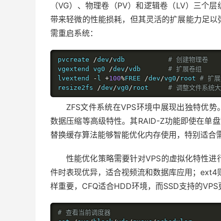
（
VG
）、物理卷（
PV
）和逻辑卷（
LV
）三个层
带来轻微的性能损耗，但其灵活的扩展能力足以
需重启系统：
pvcreate 
/
dev
/
vdb           
# 创建物理卷
vgextend vg0 
/
dev
/
vdb       
# 扩展卷组
lvextend 
-
l 
+
100
%
FREE 
/
dev
/
vg0
/
root 
# 扩
resize2fs 
/
dev
/
vg0
/
root     
# 调整文件系统
ZFS
文件系统在
VPS
环境中展现出独特优势
数据压缩等高级特性。其
RAID-Z
功能即使在单盘
替换缓存算法能够智能优化内存使用，特别适合
性能优化策略需要针对
VPS
的虚拟化特性进
件时表现优异，适合视频流和数据库应用；
ext4
样重要，
CFQ
适合
HDD
环境，而
SSD
支持的
VPS
# 查看当前调度器