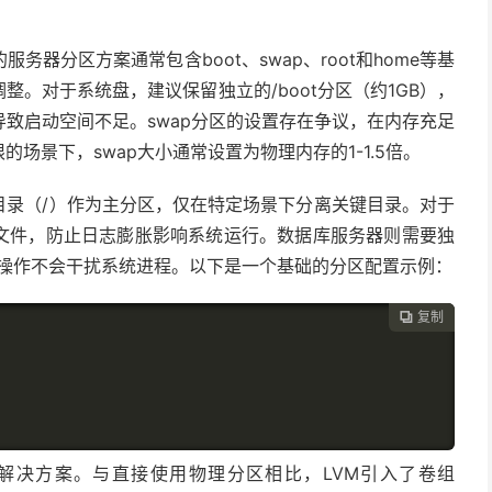
的服务器分区方案通常包含
boot
、
swap
、
root
和
home
等基
调整。对于系统盘，建议保留独立的
/boot
分区（约
1GB
），
导致启动空间不足。
swap
分区的设置存在争议，在内存充足
限的场景下，
swap
大小通常设置为物理内存的
1-1.5
倍。
目录（
/
）作为主分区，仅在特定场景下分离关键目录。对于
文件，防止日志膨胀影响系统运行。数据库服务器则需要独
操作不会干扰系统进程。以下是一个基础的分区配置示例：
复制

解决方案。与直接使用物理分区相比，
LVM
引入了卷组