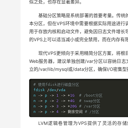
似之处，也存在显著差异。
基础分区策略是系统部署的首要考量。传统
本分区，但在
VPS
环境中需要根据实际用途进行
用于存放内核和启动文件，避免因日志文件增长
的
VPS
上可以适当减小或完全禁用，而在内存有
现代
VPS
更倾向于采用精简分区方案，将根
Web
服务器，建议单独创建
/var
分区以容纳日志
立的
/var/lib/mysql
或
/data
分区，确保
I/O
密集型
# 使用fdisk进行磁盘分区
fdisk 
/
dev
/
vda

n 
->
 p 
->
1
->
+
1G
# /boot分区
n 
->
 p 
->
2
->
+
4G
# swap分区 
n 
->
 p 
->
3
->
+
20G
# /var分区
n 
->
 p 
->
4
->
剩余空间
# /分区
LVM
逻辑卷管理为
VPS
提供了灵活的存储