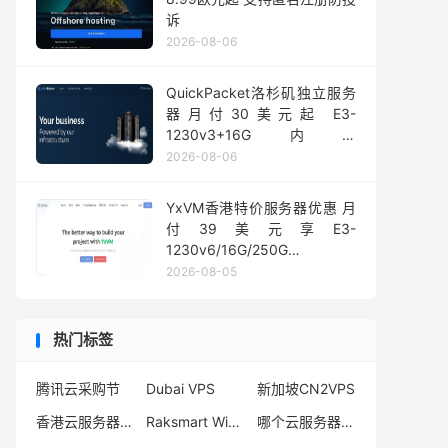
诉
2026-08-06
QuickPacket洛杉矶独立服务
器月付30美元起 E3-
1230v3+16G内存
1Gbps@50TB大流量
2026-08-06
YxVM香港特价服务器优惠 月
付39美元享E3-
1230v6/16G/250G
SSD/10TB流量
2026-08-05
热门标签
腾讯云采购节
Dubai VPS
新加坡CN2VPS
香港云服务器购买
Raksmart Windows
哪个云服务器便宜