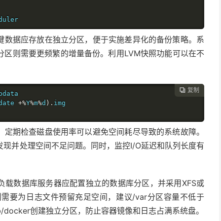
duler
键数据应存放在独立分区，便于实施差异化的备份策略。系
分区则需要更频繁的增量备份。利用
LVM
快照功能可以在不
复制

bdata

date 
+%
Y
%
m
%
d
).
img

。定期检查磁盘使用率可以避免空间耗尽导致的系统故障。
发现并处理空间不足问题。同时，监控
I/O
延迟和队列长度有
负载数据库服务器应配置独立的数据库分区，并采用
XFS
或
则需要为日志文件预留充足空间，建议
/var
分区容量不低于
ib/docker
创建独立分区，防止容器镜像和日志占满系统盘。