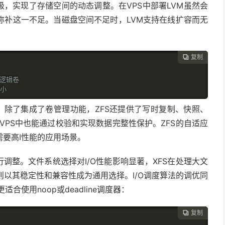
级，实现了存储空间的动态调整。在
VPS
中部署
LVM
虽然会
弥补这一不足。当磁盘空间不足时，
LVM
支持在线扩容而无
复制

展逻辑卷
大小
。除了集成了卷管理功能，
ZFS
还提供了写时复制、快照、
VPS
中也能通过校验和实现数据完整性保护。
ZFS
的自适应
需要高
I
性能的应用场景。
行调整。文件系统选择对
I/O
性能影响显著，
XFS
在处理大文
则以其稳定性和兼容性成为通用选择。
I/O
调度算法的调优同
更适合使用
noop
或
deadline
调度器：
复制
