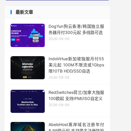
最新文章
DogYun狗云香港/韩国独立服
务器月付300元起 多线路可选
2026-08-06
IndoVirtue新加坡独服月付55
美元起 100M不限流或1Gbps
限10TB HDD/SSD自选
2026-08-06
RedSwitches荷兰/加拿大独服
100欧起 支持IPMI/ISO自定义
2026-08-06
AbeloHost离岸域名注册年付
8.99欧元起 支持匿名注册防投