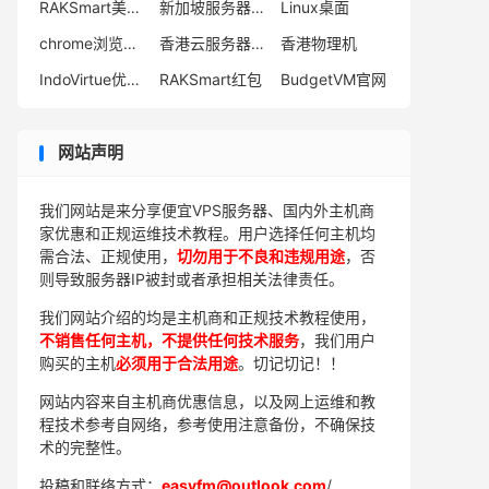
RAKSmart美国服务器优惠
新加坡服务器哪个牌子好
Linux桌面
chrome浏览器怎么截图
香港云服务器哪家最稳定
香港物理机
IndoVirtue优惠码
RAKSmart红包
BudgetVM官网
网站声明
我们网站是来分享便宜VPS服务器、国内外主机商
家优惠和正规运维技术教程。用户选择任何主机均
需合法、正规使用，
切勿用于不良和违规用途
，否
则导致服务器IP被封或者承担相关法律责任。
我们网站介绍的均是主机商和正规技术教程使用，
不销售任何主机，不提供任何技术服务
，我们用户
购买的主机
必须用于合法用途
。切记切记！！
网站内容来自主机商优惠信息，以及网上运维和教
程技术参考自网络，参考使用注意备份，不确保技
术的完整性。
投稿和联络方式：
easyfm@outlook.com
/