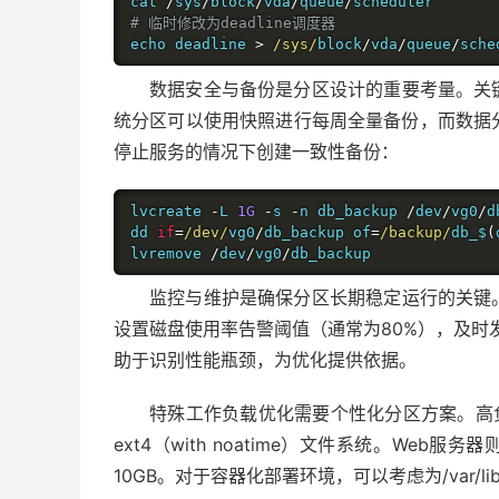
cat 
/
sys
/
block
/
vda
/
queue
/
# 临时修改为deadline调度器
echo deadline 
>
/sys/
block
/
vda
/
queue
/
sche
数据安全与备份是分区设计的重要考量。关
统分区可以使用快照进行每周全量备份，而数据
停止服务的情况下创建一致性备份：
lvcreate 
-
L 
1G
-
s 
-
n db_backup 
/
dev
/
vg0
/
d
dd 
if
=
/dev/
vg0
/
db_backup of
=
/backup/
db_$
(
lvremove 
/
dev
/
vg0
/
db_backup
监控与维护是确保分区长期稳定运行的关键
设置磁盘使用率告警阈值（通常为
80%
），及时
助于识别性能瓶颈，为优化提供依据。
特殊工作负载优化需要个性化分区方案。高
ext4
（
with noatime
）文件系统。
Web
服务器
10GB
。对于容器化部署环境，可以考虑为
/var/l