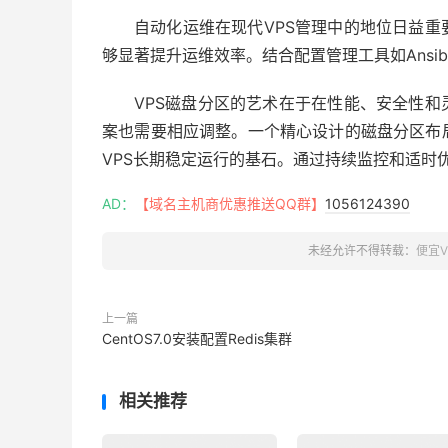
自动化运维在现代
VPS
管理中的地位日益重
够显著提升运维效率。结合配置管理工具如
Ansib
VPS
磁盘分区的艺术在于在性能、安全性和
案也需要相应调整。一个精心设计的磁盘分区布
VPS
长期稳定运行的基石。通过持续监控和适时
AD：
【域名主机商优惠推送QQ群】
1056124390
未经允许不得转载：
便宜V
上一篇
CentOS7.0安装配置Redis集群
相关推荐