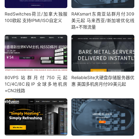
RedSwitches荷兰/加拿大独服
RAKsmart东南亚站群月付309
100欧起 支持IPMI/ISO自定义
美元起 马来西亚/新加坡优化线
路+不限流量
80VPS站群月付750元起
ReliableSite大硬盘存储服务器优
1C/4C/8C段IP 全球多地机房
惠 美国多机房月付99美元起
+CN2线路