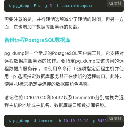
复制

$ pg_dump 
-
F d 
-
j 
5
-
f tecmintdumpdir
需要注意的是，并行转储选项减少了转储的时间，但另一方
面，它也增加了数据库服务器的负载。
备份远程PostgreSQL数据库
pg_dump是一个常规的PostgreSQL客户端工具，它支持对
远程数据库服务器的操作。要指定pg_dump应该访问的远
程数据库服务器 ，请使用命令行
选项指定远程主机并使
-h
用
选项指定数据库服务器正在侦听的远程端口。此外，
-p
使用
标志指定要连接的数据库角色名称。
-U
请记住将10.10.20.10和5432以及tecmintdb分别替换为远
程主机IP地址或主机名、数据库端口和数据库名称。
复制

$ pg_dump 
-
U tecmint 
-
h 
10.10
.
20.10
-
p 
5432
 tecmintd