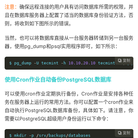
注意：
确保远程连接的用户具有访问数据库所需的权限，并
且在数据库服务器上配置了适当的数据库身份验证方法，否
则，将收到如下图所示的错误。
当然，也可以将数据库直接从一台服务器转储到另一台服务
器，使用pg_dump和psql实用程序即可，如下所示：
复制

$ pg_dump 
-
U tecmint 
-
h 
10.10
.
20.10
 tecmintdb 
|
 pqsl
使用Cron作业自动备份PostgreSQL数据库
可以使用cron作业定期执行备份，Cron作业是安排各种任
务在服务器上运行的常用方法。你可以配置一个cron作业来
自动执行PostgreSQL数据库备份，具体如下。请注意，你
需要以PostgreSQL超级用户身份运行以下命令：
复制

$ mkdir 
-
p 
/
srv
/
backups
/
databases