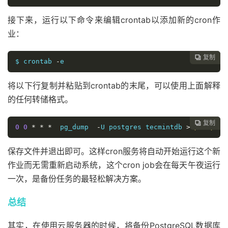
接下来，运行以下命令来编辑crontab以添加新的cron作
业：
复制

$ crontab 
-
e
将以下行复制并粘贴到crontab的末尾，可以使用上面解释
的任何转储格式。
复制

0
0
*
*
*
  pg_dump  
-
U postgres tecmintdb 
>
/srv/
bac
保存文件并退出即可。这样cron服务将自动开始运行这个新
作业而无需重新启动系统，这个cron job会在每天午夜运行
一次，是备份任务的最轻松解决方案。
总结
其实，在使用云服务器的时候，将备份PostgreSQL数据库