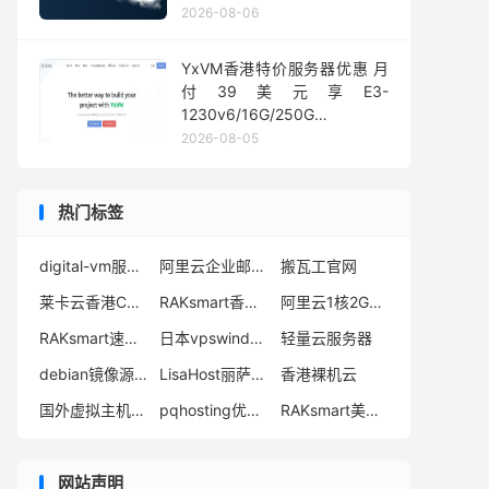
1Gbps@50TB大流量
2026-08-06
YxVM香港特价服务器优惠 月
付39美元享E3-
1230v6/16G/250G
SSD/10TB流量
2026-08-05
热门标签
digital-vm服务器
阿里云企业邮箱解析设置
搬瓦工官网
莱卡云香港CN2 GIA VPS怎么样
RAKsmart香港高防服务器
阿里云1核2G服务器
RAKsmart速度测试
日本vpswindows美国
轻量云服务器
debian镜像源哪个最好
LisaHost丽萨主机
香港裸机云
国外虚拟主机推荐
pqhosting优惠码
RAKsmart美国VPS
网站声明