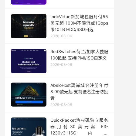
IndoVirtue新加坡独服月付55
美元起 100M不限流或1Gbps
限10TB HDD/SSD自选
2026-08-06
RedSwitches荷兰/加拿大独服
100欧起 支持IPMI/ISO自定义
2026-08-06
AbeloHost离岸域名注册年付
8.99欧元起 支持匿名注册防投
诉
2026-08-06
QuickPacket洛杉矶独立服务
器月付30美元起 E3-
1230v3+16G内存