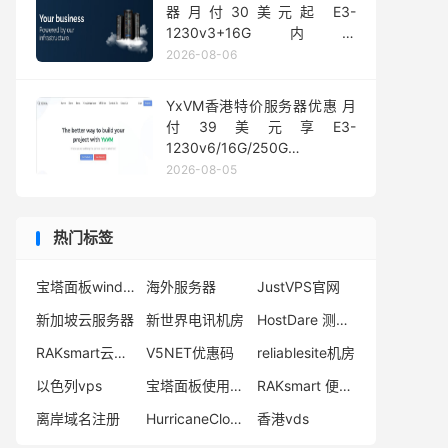
器月付30美元起 E3-
1230v3+16G内存
1Gbps@50TB大流量
2026-08-06
YxVM香港特价服务器优惠 月
付39美元享E3-
1230v6/16G/250G
SSD/10TB流量
2026-08-05
热门标签
宝塔面板windows
海外服务器
JustVPS官网
新加坡云服务器
新世界电讯机房
HostDare 测试IP
RAKsmart云手机优惠
V5NET优惠码
reliablesite机房
以色列vps
宝塔面板使用教程
RAKsmart 便宜VPS
离岸域名注册
HurricaneCloud优惠码
香港vds