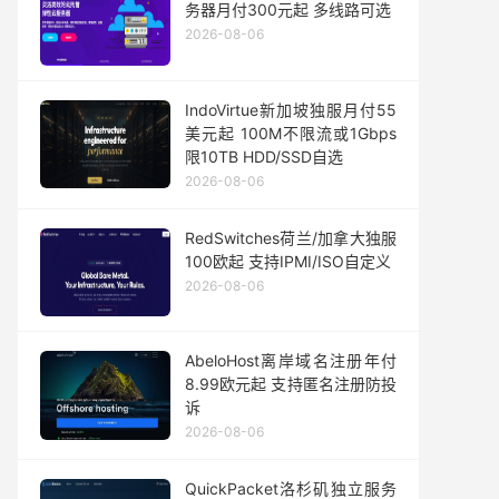
务器月付300元起 多线路可选
2026-08-06
IndoVirtue新加坡独服月付55
美元起 100M不限流或1Gbps
限10TB HDD/SSD自选
2026-08-06
RedSwitches荷兰/加拿大独服
100欧起 支持IPMI/ISO自定义
2026-08-06
AbeloHost离岸域名注册年付
8.99欧元起 支持匿名注册防投
诉
2026-08-06
QuickPacket洛杉矶独立服务