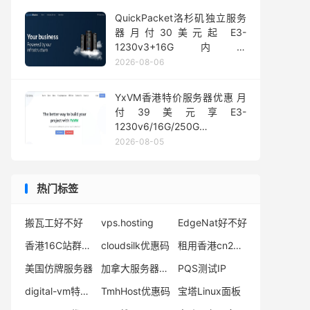
QuickPacket洛杉矶独立服务
器月付30美元起 E3-
1230v3+16G内存
1Gbps@50TB大流量
2026-08-06
YxVM香港特价服务器优惠 月
付39美元享E3-
1230v6/16G/250G
SSD/10TB流量
2026-08-05
热门标签
搬瓦工好不好
vps.hosting
EdgeNat好不好
香港16C站群服务器
cloudsilk优惠码
租用香港cn2站群
美国仿牌服务器
加拿大服务器租用
PQS测试IP
digital-vm特价vps
TmhHost优惠码
宝塔Linux面板