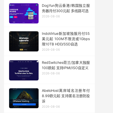
DogYun狗云香港/韩国独立服
务器月付300元起 多线路可选
2026-08-06
IndoVirtue新加坡独服月付55
美元起 100M不限流或1Gbps
限10TB HDD/SSD自选
2026-08-06
RedSwitches荷兰/加拿大独服
100欧起 支持IPMI/ISO自定义
2026-08-06
AbeloHost离岸域名注册年付
8.99欧元起 支持匿名注册防投
诉
2026-08-06