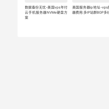
数据备份无忧-美国vps年付
美国服务器ip地址-vp
云手机服务器NVMe硬盘方
器费用:多IP站群BGP多
案