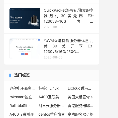
QuickPacket洛杉矶独立服务
器月付30美元起 E3-
1230v3+16G内存
1Gbps@50TB大流量
2026-08-06
YxVM香港特价服务器优惠 月
付39美元享E3-
1230v6/16G/250G
SSD/10TB流量
2026-08-05
热门标签
迪拜电子商务套餐
标签：Linux
LiCloud香港云服务器
raksmart独立服务器秒杀
A400互联美国vps
美国大带宽vps
ReliableSite测试IP
阿里云服务器最新活动
香港服务器哪个好
A400互联测评
centos重启命令
高防服务器价格