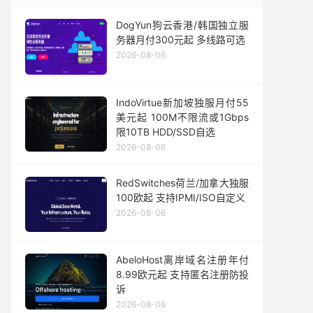
DogYun狗云香港/韩国独立服
务器月付300元起 多线路可选
2026-08-06
IndoVirtue新加坡独服月付55
美元起 100M不限流或1Gbps
限10TB HDD/SSD自选
2026-08-06
RedSwitches荷兰/加拿大独服
100欧起 支持IPMI/ISO自定义
2026-08-06
AbeloHost离岸域名注册年付
8.99欧元起 支持匿名注册防投
诉
2026-08-06