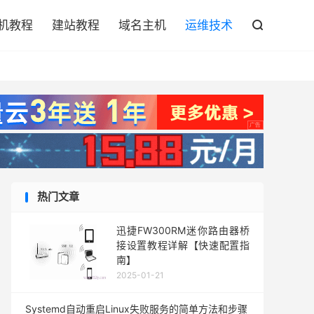

机教程
建站教程
域名主机
运维技术

热门文章
迅捷FW300RM迷你路由器桥
接设置教程详解【快速配置指
南】
2025-01-21
Systemd自动重启Linux失败服务的简单方法和步骤