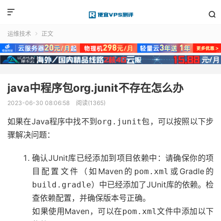


运维技术
正文

java中程序包org.junit不存在怎么办
2023-06-30 08:06:58
阅读(1365)
如果在Java程序中找不到
包，可以按照以下步
org.junit
骤解决问题：
确认JUnit库已经添加到项目依赖中：请确保你的项
目配置文件（如Maven的
或Gradle的
pom.xml
）中已经添加了JUnit库的依赖。检
build.gradle
查依赖配置，并确保版本号正确。
如果使用Maven，可以在
文件中添加以下
pom.xml