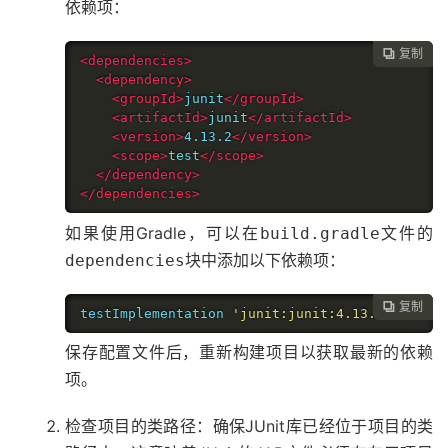
依赖项：
复制

<dependencies>
<dependency>
<groupId>
junit
</groupId>
<artifactId>
junit
</artifactId>
<version>
4.13.2
</version>
<scope>
test
</scope>
</dependency>
</dependencies>
如果使用Gradle，可以在
文件的
build.gradle
块中添加以下依赖项：
dependencies
复制

testImplementation 
'junit:junit:4.13.2'
保存配置文件后，重新构建项目以获取最新的依赖
项。
检查项目的类路径：确保JUnit库已经位于项目的类