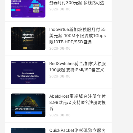
务器月付300元起 多线路可选
2026-08-06
IndoVirtue新加坡独服月付55
美元起 100M不限流或1Gbps
限10TB HDD/SSD自选
2026-08-06
RedSwitches荷兰/加拿大独服
100欧起 支持IPMI/ISO自定义
2026-08-06
AbeloHost离岸域名注册年付
8.99欧元起 支持匿名注册防投
诉
2026-08-06
QuickPacket洛杉矶独立服务