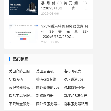
器月付30美元起 E3-
1230v3+16G内存
1Gbps@50TB大流量
2026-08-06
YxVM香港特价服务器优惠 月
付39美元享E3-
1230v6/16G/250G
SSD/10TB流量
2026-08-05
热门标签
美国高防云服务器
美国云主机
洛杉矶机房
CN2 GIA
香港cn2专线
RCP香港vps
云服务器和vps主机
国外最快的vps
VMISS好不好
搬瓦工高配服务器
新购服务器
CMIVPS怎么样
不限流量服务器哪个好
国外云服务器推荐
南非服务器租用