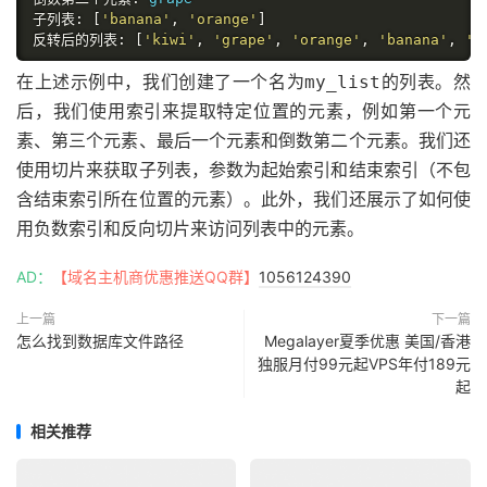
子列表:
[
'banana'
,
'orange'
]
反转后的列表:
[
'kiwi'
,
'grape'
,
'orange'
,
'banana'
,
'a
在上述示例中，我们创建了一个名为
的列表。然
my_list
后，我们使用索引来提取特定位置的元素，例如第一个元
素、第三个元素、最后一个元素和倒数第二个元素。我们还
使用切片来获取子列表，参数为起始索引和结束索引（不包
含结束索引所在位置的元素）。此外，我们还展示了如何使
用负数索引和反向切片来访问列表中的元素。
AD：
【域名主机商优惠推送QQ群】
1056124390
上一篇
下一篇
怎么找到数据库文件路径
Megalayer夏季优惠 美国/香港
独服月付99元起VPS年付189元
起
相关推荐