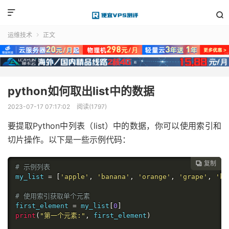


运维技术
正文

python如何取出list中的数据
2023-07-17 07:17:02
阅读(1797)
要提取Python中列表（list）中的数据，你可以使用索引和
切片操作。以下是一些示例代码：
复制

# 示例列表
my_list 
=
[
'apple'
,
'banana'
,
'orange'
,
'grape'
,
'ki
# 使用索引获取单个元素
first_element 
=
 my_list
[
0
]
print
(
"第一个元素:"
,
 first_element
)