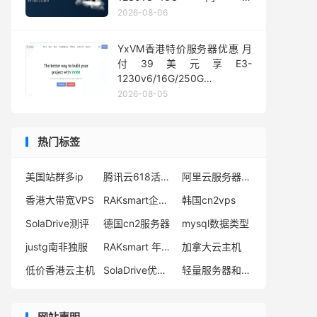
1Gbps@50TB大流量
2026-08-06
YxVM香港特价服务器优惠 月
付39美元享E3-
1230v6/16G/250G
SSD/10TB流量
2026-08-05
热门标签
美国站群多ip
腾讯云618活动2023
阿里云服务器价格
香港大带宽VPS
RAKsmart企业云服务器优惠码
韩国cn2vps
SolaDrive测评
德国cn2服务器
mysql数据类型
justg南非独服
RAKsmart 年付优惠
加拿大云主机
低价香港云主机
SolaDrive优惠码
轻量服务器和云服务器