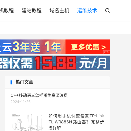

机教程
建站教程
域名主机
运维技术

热门文章
C++移动语义怎样避免资源浪费
2024-11-26
如何用手机快速设置TP-Link
TL-WR886N路由器？完整步
骤详解