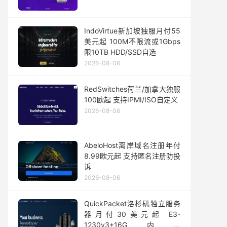
IndoVirtue新加坡独服月付55
美元起 100M不限流或1Gbps
限10TB HDD/SSD自选
2026-08-06
RedSwitches荷兰/加拿大独服
100欧起 支持IPMI/ISO自定义
2026-08-06
AbeloHost离岸域名注册年付
8.99欧元起 支持匿名注册防投
诉
2026-08-06
QuickPacket洛杉矶独立服务
器月付30美元起 E3-
1230v3+16G内存