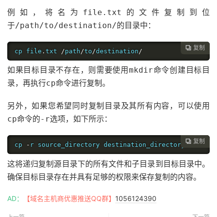
例如，将名为
的文件复制到位
file.txt
于
的目录中：
/path/to/destination/
复制

cp file
.
txt 
/
path
/
to
/
destination
/
如果目标目录不存在，则需要使用
命令创建目标目
mkdir
录，再执行
命令进行复制。
cp
另外，如果您希望同时复制目录及其所有内容，可以使用
命令的
选项，如下所示：
cp
-r
复制

cp 
-
r source_directory destination_directory
这将递归复制源目录下的所有文件和子目录到目标目录中。
确保目标目录存在并具有足够的权限来保存复制的内容。
AD：
【域名主机商优惠推送QQ群】
1056124390