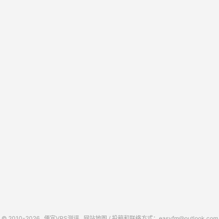
© 2010-2026
便宜VPS测评
网站地图
/ 投稿和联络方式：easyfm@outlook.com