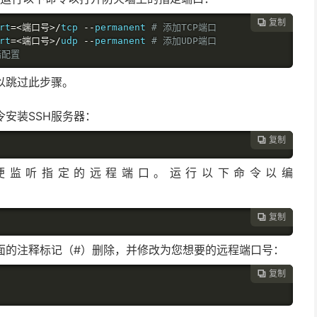
复制

rt
=<端口号>/
tcp 
--
permanent 
# 添加TCP端口
rt
=<端口号>/
udp 
--
permanent 
# 添加UDP端口
墙配置
以跳过此步骤。
令安装SSH服务器：
复制

以便监听指定的远程端口。运行以下命令以编
复制

面的注释标记（#）删除，并修改为您想要的远程端口号：
复制
