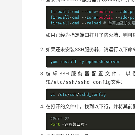
firewall
-
cmd 
--
zone
=
public
--
add
-
po
firewall
-
cmd 
--
zone
=
public
--
add
-
po
firewall
-
cmd 
--
reload 
# 重新加载防火
如果已经为指定端口打开了防火墙，则可
如果还未安装SSH服务器，请运行以下命
yum install 
-
y openssh
-
server
编辑SSH服务器配置文件，
辑
文件：
/etc/ssh/sshd_config
vi 
/
etc
/
ssh
/
sshd_config
在打开的文件中，找到以下行，并将其前
#Port 22
Port
<远程端口号>