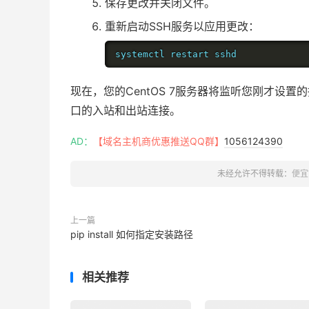
保存更改并关闭文件。
重新启动SSH服务以应用更改：
systemctl restart sshd
现在，您的CentOS 7服务器将监听您刚才设
口的入站和出站连接。
AD：
【域名主机商优惠推送QQ群】
1056124390
未经允许不得转载：
便宜
上一篇
pip install 如何指定安装路径
相关推荐