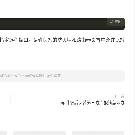
复制

置的指定远程端口。请确保您的防火墙和路由器设置中允许此端
VPS测评
»
Centos7远程端口怎么设置
下一篇
pip升级后安装第三方库报错怎么办