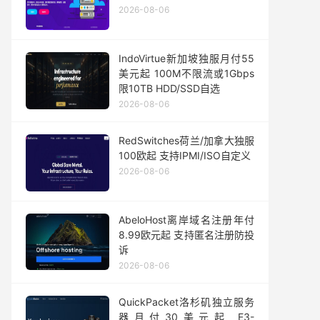
2026-08-06
IndoVirtue新加坡独服月付55
美元起 100M不限流或1Gbps
限10TB HDD/SSD自选
2026-08-06
RedSwitches荷兰/加拿大独服
100欧起 支持IPMI/ISO自定义
2026-08-06
AbeloHost离岸域名注册年付
8.99欧元起 支持匿名注册防投
诉
2026-08-06
QuickPacket洛杉矶独立服务
器月付30美元起 E3-