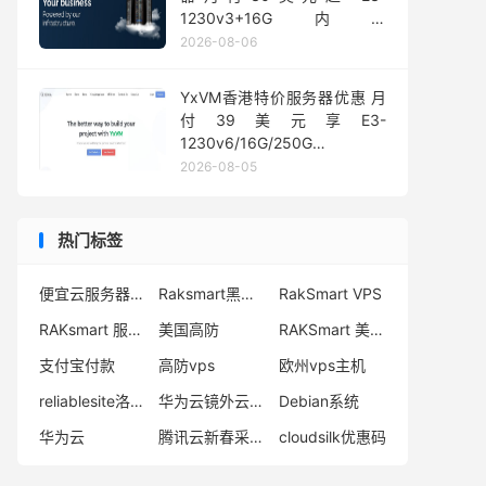
1230v3+16G内存
1Gbps@50TB大流量
2026-08-06
YxVM香港特价服务器优惠 月
付39美元享E3-
1230v6/16G/250G
SSD/10TB流量
2026-08-05
热门标签
便宜云服务器购买
Raksmart黑五优惠
RakSmart VPS
RAKsmart 服务器租用
美国高防
RAKSmart 美国服务器
支付宝付款
高防vps
欧州vps主机
reliablesite洛杉矶服务器
华为云镜外云服务器
Debian系统
华为云
腾讯云新春采购季
cloudsilk优惠码