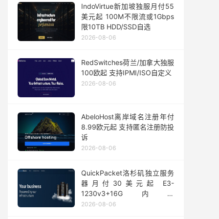
IndoVirtue新加坡独服月付55
美元起 100M不限流或1Gbps
限10TB HDD/SSD自选
2026-08-06
RedSwitches荷兰/加拿大独服
100欧起 支持IPMI/ISO自定义
2026-08-06
AbeloHost离岸域名注册年付
8.99欧元起 支持匿名注册防投
诉
2026-08-06
QuickPacket洛杉矶独立服务
器月付30美元起 E3-
1230v3+16G内存
1Gbps@50TB大流量
2026-08-06