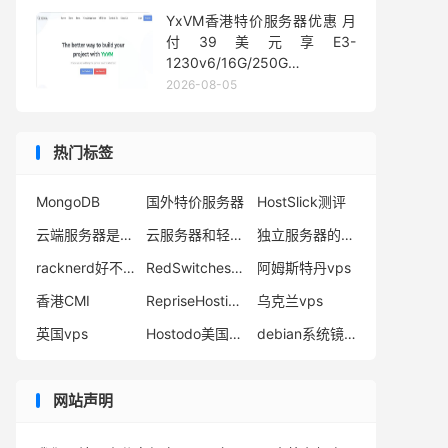
YxVM香港特价服务器优惠 月
付39美元享E3-
1230v6/16G/250G
SSD/10TB流量
2026-08-05
热门标签
MongoDB
国外特价服务器
HostSlick测评
云端服务器是什么
云服务器和轻量应用服务器哪个好
独立服务器的优势
racknerd好不好
RedSwitches优惠码
阿姆斯特丹vps
香港CMI
RepriseHosting独立服务器
乌克兰vps
英国vps
Hostodo美国VPS
debian系统镜像下载
网站声明