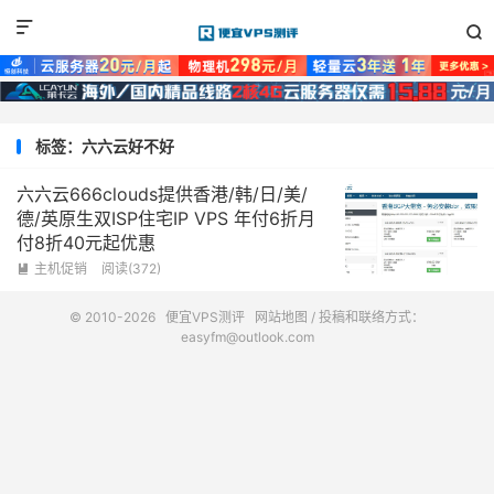


标签：六六云好不好
六六云666clouds提供香港/韩/日/美/
德/英原生双ISP住宅IP VPS 年付6折月
付8折40元起优惠
主机促销
阅读(372)

© 2010-2026
便宜VPS测评
网站地图
/ 投稿和联络方式：
easyfm@outlook.com