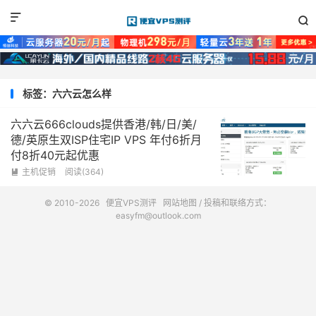


标签：六六云怎么样
六六云666clouds提供香港/韩/日/美/
德/英原生双ISP住宅IP VPS 年付6折月
付8折40元起优惠
主机促销
阅读(364)

© 2010-2026
便宜VPS测评
网站地图
/ 投稿和联络方式：
easyfm@outlook.com