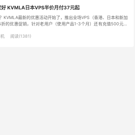
好 KVMLA日本VPS半价月付37元起
？KVMLA最新的优惠活动开始了，推出全场VPS（香港、日本和新加
5折的优惠促销，针对老用户（使用产品1-3个月）还有充值500元赠
交工单申请赠金，以此类推、上不封顶）。...
主机
阅读(1381)