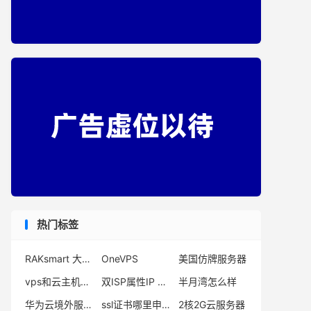
热门标签
RAKsmart 大陆优化线路
OneVPS
美国仿牌服务器
vps和云主机区别
双ISP属性IP VPS
半月湾怎么样
华为云境外服务器
ssl证书哪里申请
2核2G云服务器