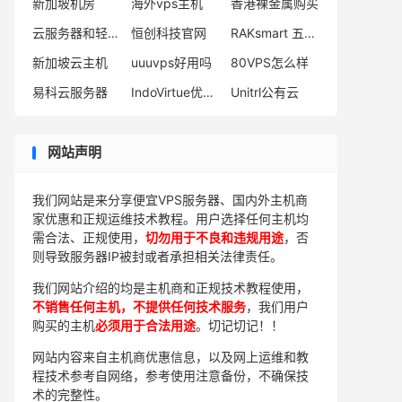
新加坡机房
海外vps主机
香港裸金属购买
云服务器和轻量服务器哪个好
恒创科技官网
RAKsmart 五月活动
新加坡云主机
uuuvps好用吗
80VPS怎么样
易科云服务器
IndoVirtue优惠码
Unitrl公有云
网站声明
我们网站是来分享便宜VPS服务器、国内外主机商
家优惠和正规运维技术教程。用户选择任何主机均
需合法、正规使用，
切勿用于不良和违规用途
，否
则导致服务器IP被封或者承担相关法律责任。
我们网站介绍的均是主机商和正规技术教程使用，
不销售任何主机，不提供任何技术服务
，我们用户
购买的主机
必须用于合法用途
。切记切记！！
网站内容来自主机商优惠信息，以及网上运维和教
程技术参考自网络，参考使用注意备份，不确保技
术的完整性。