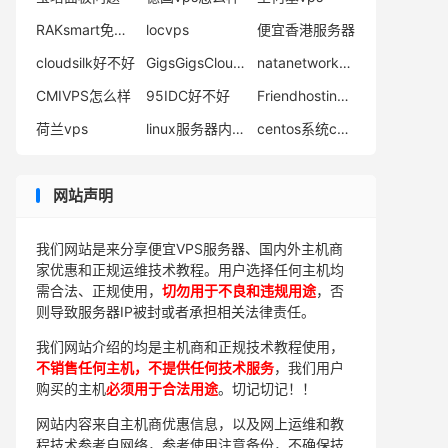
RAKsmart免费账户
locvps
便宜香港服务器
cloudsilk好不好
GigsGigsCloud优惠码
natanetwork怎么样
CMIVPS怎么样
95IDC好不好
Friendhosting怎么样
荷兰vps
linux服务器内存占用高
centos系统cpu查看进程
网站声明
我们网站是来分享便宜VPS服务器、国内外主机商
家优惠和正规运维技术教程。用户选择任何主机均
需合法、正规使用，
切勿用于不良和违规用途
，否
则导致服务器IP被封或者承担相关法律责任。
我们网站介绍的均是主机商和正规技术教程使用，
不销售任何主机，不提供任何技术服务
，我们用户
购买的主机
必须用于合法用途
。切记切记！！
网站内容来自主机商优惠信息，以及网上运维和教
程技术参考自网络，参考使用注意备份，不确保技