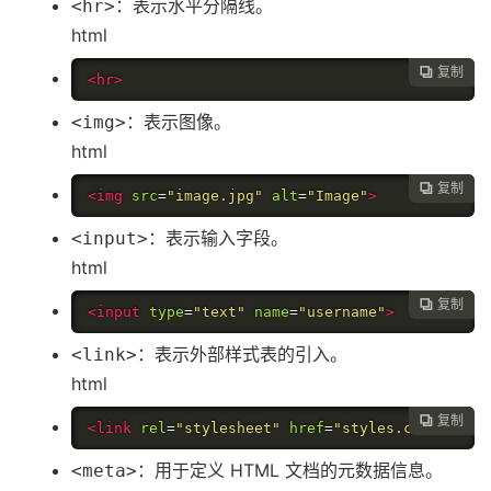
：表示水平分隔线。
<hr>
html
复制

<hr>
：表示图像。
<img>
html
复制

<img
src
=
"image.jpg"
alt
=
"Image"
>
：表示输入字段。
<input>
html
复制

<input
type
=
"text"
name
=
"username"
>
：表示外部样式表的引入。
<link>
html
复制

<link
rel
=
"stylesheet"
href
=
"styles.css"
>
：用于定义 HTML 文档的元数据信息。
<meta>