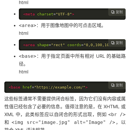
html
复制

<meta
charset
=
"UTF-8"
>
：用于图像地图中的可点击区域。
<area>
html
复制

<area
shape
=
"rect"
coords
=
"0,0,100,100"
href
=
"
：用于指定页面中所有相对 URL 的基础路
<base>
径。
html
复制

<base
href
=
"https://example.com/"
>
这些标签通常不需要提供闭合标签，因为它们没有内容或属
性值已经包含了必要的信息。值得注意的是，在 XHTML 或
XML 中，此类标签应以自闭合的形式出现，例如
<br />
和
，以
<img src="image.jpg" alt="Image" />
符合 XML 语法规范。