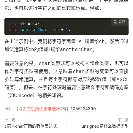
类型的变量可以通过赋值运算符将一个字符值赋给
char
它，也可以进行字符之间的比较和运算。例如：
复制

char
 ch 
=
'A'
;
char
 anotherChar 
=
 ch 
+
1
;
在上述示例中，我们将字符字面量
赋值给
，然后通过
'A'
ch
加法运算将
的值加1赋给
。
ch
anotherChar
需要注意的是，
类型既可以被视为整数类型，也可以
char
作为字符类型来使用。这意味着
类型的变量可以直接
char
参与算术运算，并且每个字符都有对应的整数值（如ASCII
码值）。但是，在字符处理时需要注意转义字符和编码方案
（如Unicode）的相关知识。
AD：
【域名主机商优惠推送QQ群】
1056124390
上一篇
下一篇
c语言char正确的赋值表达式
unsigned是什么数据类型