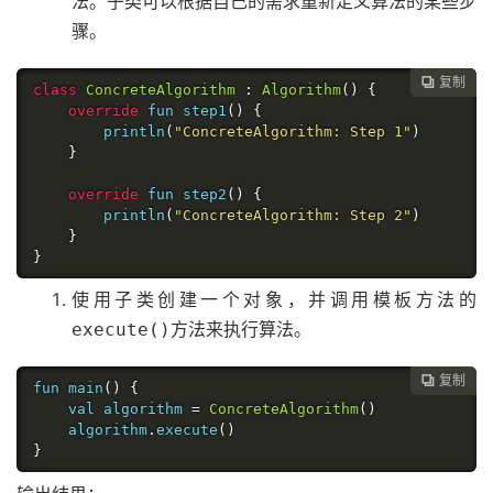
法。子类可以根据自己的需求重新定义算法的某些步
骤。
复制

class
ConcreteAlgorithm
:
Algorithm
()
{
override
 fun step1
()
{
        println
(
"ConcreteAlgorithm: Step 1"
)
}
override
 fun step2
()
{
        println
(
"ConcreteAlgorithm: Step 2"
)
}
}
使用子类创建一个对象，并调用模板方法的
方法来执行算法。
execute()
复制

fun main
()
{
    val algorithm 
=
ConcreteAlgorithm
()
    algorithm
.
execute
()
}