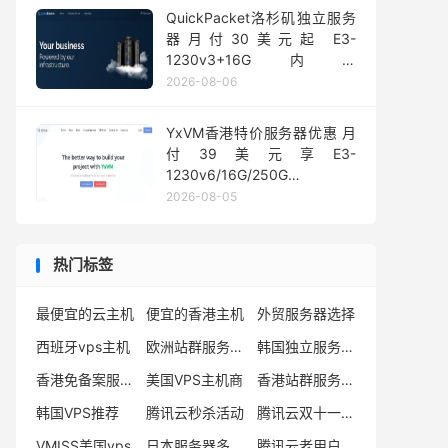
QuickPacket洛杉矶独立服务
器月付30美元起 E3-
1230v3+16G内存
1Gbps@50TB大流量
2026-08-06
YxVM香港特价服务器优惠 月
付39美元享E3-
1230v6/16G/250G
SSD/10TB流量
2026-08-05
热门标签
最便宜的云主机
便宜的香港主机
外贸服务器选择
西班牙vps主机
欧洲站群服务器商家推荐
韩国独立服务器有哪些
香港免备案服务器
美国VPS主机商
香港站群服务器多ip
韩国VPS推荐
腾讯云秒杀活动
腾讯云双十一活动
VMISS美国vps
日本服务器多少钱
腾讯云老用户买服务器