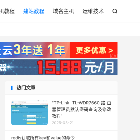

机教程
建站教程
域名主机
运维技术

热门文章
"TP-Link TL-WDR7660路由
器管理员默认密码查询及修改
教程"
2025-03-21
redis获取所有key和value的命令