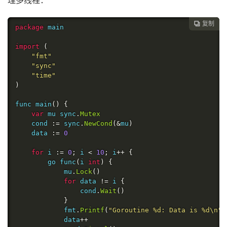
理多线程：
复制

package
 main

import
(
"fmt"
"sync"
"time"
)
func main
()
{
var
 mu sync
.
Mutex
	cond 
:=
 sync
.
NewCond
(&
mu
)
	data 
:=
0
for
 i 
:=
0
;
 i 
<
10
;
 i
++
{
		go func
(
i 
int
)
{
			mu
.
Lock
()
for
 data 
!=
 i 
{
				cond
.
Wait
()
}
			fmt
.
Printf
(
"Goroutine %d: Data is %d\n"
,
			data
++