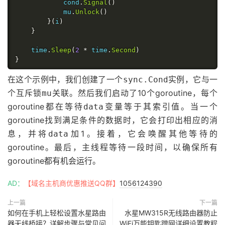
			cond
.
Signal
()
			mu
.
Unlock
()
}(
i
)
}
	time
.
Sleep
(
2
*
 time
.
Second
)
}
在这个示例中，我们创建了一个
实例，它与一
sync.Cond
个互斥锁
关联。然后我们启动了10个goroutine，每个
mu
goroutine都在等待
变量等于其索引值。当一个
data
goroutine找到满足条件的数据时，它会打印出相应的消
息，并将
加1。接着，它会唤醒其他等待的
data
goroutine。最后，主线程等待一段时间，以确保所有
goroutine都有机会运行。
AD：
【域名主机商优惠推送QQ群】
1056124390
上一篇
下一篇
如何在手机上轻松设置水星路由
水星MW315R无线路由器防止
器无线桥接？详解步骤与常见问
WiFi万能钥匙蹭网详细设置教程