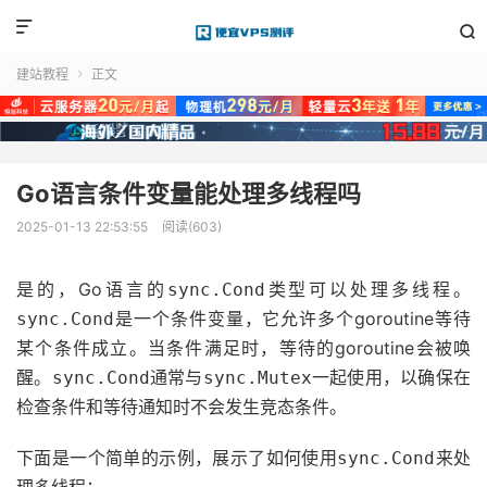


建站教程
正文

Go语言条件变量能处理多线程吗
2025-01-13 22:53:55
阅读(603)
是的，Go语言的
类型可以处理多线程。
sync.Cond
是一个条件变量，它允许多个goroutine等待
sync.Cond
某个条件成立。当条件满足时，等待的goroutine会被唤
醒。
通常与
一起使用，以确保在
sync.Cond
sync.Mutex
检查条件和等待通知时不会发生竞态条件。
下面是一个简单的示例，展示了如何使用
来处
sync.Cond