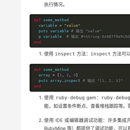
执行情况。
def
 some_method

  variable 
=
"value"
  puts variable 
# 输出 "value"
  p variable  
# 输出 #<String:0x007f9a9c8d
end
使用
方法：
方法可以
inspect
inspect
def
 some_method

  array 
=
[
1
,
2
,
3
]
  puts array
.
inspect 
# 输出 "[1, 2, 3]"
end
使用
gem：
ruby-debug
ruby-debu
能，如设置条件断点、查看堆栈跟踪等。
使用 IDE 或编辑器调试功能：许多集成开发环
RubyMine 等）都提供了调试功能，