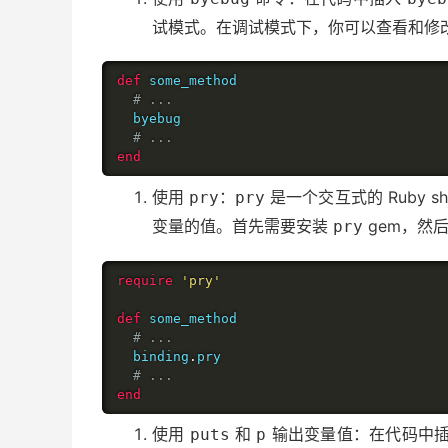
试模式。在调试模式下，你可以查看和修
def
 some_method

# ...
  byebug

# ...
end
使用
：
是一个交互式的 Ruby s
pry
pry
变量的值。首先需要安装
gem，然
pry
require
'pry'
def
 some_method

# ...
  binding
.
pry

# ...
end
使用
和
输出变量值：在代码中
puts
p