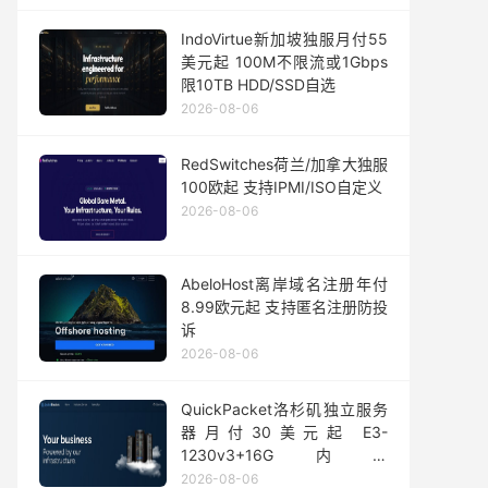
IndoVirtue新加坡独服月付55
美元起 100M不限流或1Gbps
限10TB HDD/SSD自选
2026-08-06
RedSwitches荷兰/加拿大独服
100欧起 支持IPMI/ISO自定义
2026-08-06
AbeloHost离岸域名注册年付
8.99欧元起 支持匿名注册防投
诉
2026-08-06
QuickPacket洛杉矶独立服务
器月付30美元起 E3-
1230v3+16G内存
1Gbps@50TB大流量
2026-08-06