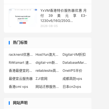
YxVM香港特价服务器优惠 月
付39美元享E3-
1230v6/16G/250G
SSD/10TB流量
2026-08-05
热门标签
racknerd优惠码
HostYun澳大利亚vps
Digital-VM折扣
RAKsmart 速度测试
digital-vm新加坡测评
DatabaseMart官网
香港最便宜的vps
reliablesite高防物理服务器
OneVPS半价
最便宜云服务器
ZJI官网
成都高防vps
香港cmi vps
网站迁移服务器教程
日本cn2vps
网站声明