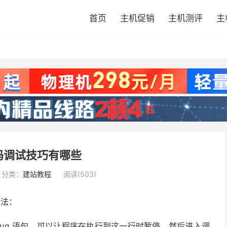
首页
主机促销
主机测评
主
代码调试技巧有哪些
分类：
建站教程
阅读(503)
方法：
语句，可以让程序在执行到这一行时暂停，然后进入调
ug