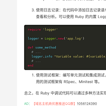
使用日志记录：在代码中添加日志记录语
查看和分析。可以使用 Ruby 的内置
Log
require
'logger'
logger 
=
Logger
.
new
(
'app.log'
)
def
 some_method

# ...
  logger
.
info 
"Variable value: #{variable
# ...
end
使用测试框架：编写单元测试和集成测试
用的测试框架有 RSpec、Minitest 等。
总之，在 Ruby 中调试代码可以通过多种方法
AD：
【域名主机商优惠推送QQ群】
1056124390