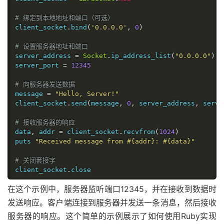
# 绑定到本地地址和端口（可选）
client_socket
.
bind
(
'0.0.0.0'
,
0
)
# 设置服务器地址和端口
server_address 
=
Socket
.
ip_address_list
(
"0.0.0.0"
).
d
server_port 
=
12345
# 向服务器发送数据
message 
=
"Hello, Server!"
client_socket
.
send
(
message
,
0
,
 server_address
,
 serve
# 接收服务器的响应
data
,
 addr 
=
 client_socket
.
recvfrom
(
1024
)
puts 
"Received message from #{addr}: #{data}"
# 关闭套接字
client_socket
.
close
在这个示例中，服务器监听端口12345，并在接收到数据时
发送响应。客户端连接到服务器并发送一条消息，然后接收
服务器的响应。这个简单的示例展示了如何使用Ruby实现