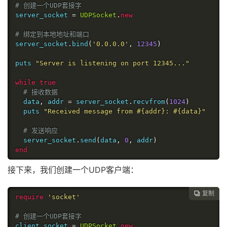
# 创建一个UDP套接字
server_socket 
=
UDPSocket
.
new
# 绑定到本地地址和端口
server_socket
.
bind
(
'0.0.0.0'
,
12345
)
puts 
"Server is listening on port 12345..."
while
true
# 接收数据
  data
,
 addr 
=
 server_socket
.
recvfrom
(
1024
)
  puts 
"Received message from #{addr}: #{data}"
# 发送响应
  server_socket
.
send
(
data
,
0
,
 addr
)
end
接下来，我们创建一个UDP客户端：
复制

require
'socket'
# 创建一个UDP套接字
client_socket 
=
UDPSocket
.
new