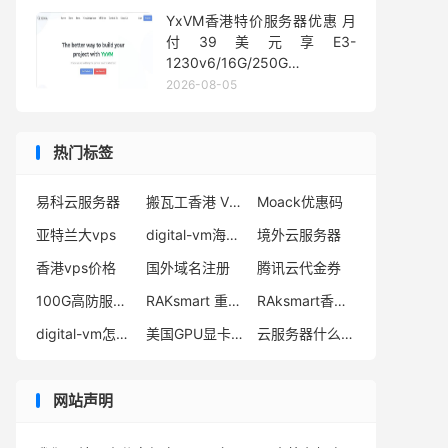
YxVM香港特价服务器优惠 月
付39美元享E3-
1230v6/16G/250G
SSD/10TB流量
2026-08-05
热门标签
易科云服务器
搬瓦工香港 VPS
Moack优惠码
亚特兰大vps
digital-vm海外vps
境外云服务器
香港vps价格
国外域名注册
腾讯云代金券
100G高防服务器租用
RAKsmart 重装系统
RAksmart香港VPS
digital-vm怎么注册
美国GPU显卡服务器
云服务器什么时候买最便宜
网站声明