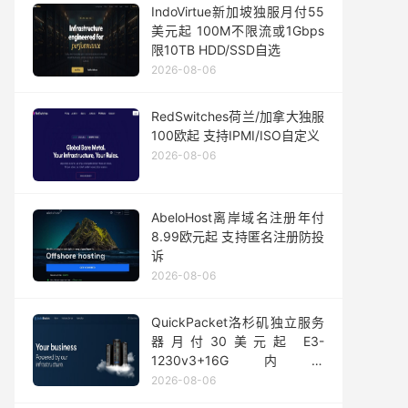
IndoVirtue新加坡独服月付55
美元起 100M不限流或1Gbps
限10TB HDD/SSD自选
2026-08-06
RedSwitches荷兰/加拿大独服
100欧起 支持IPMI/ISO自定义
2026-08-06
AbeloHost离岸域名注册年付
8.99欧元起 支持匿名注册防投
诉
2026-08-06
QuickPacket洛杉矶独立服务
器月付30美元起 E3-
1230v3+16G内存
1Gbps@50TB大流量
2026-08-06