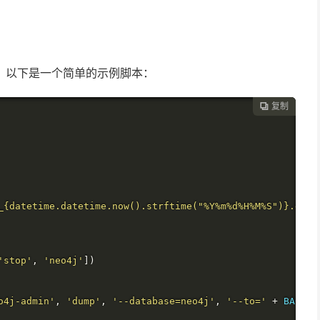
备份。以下是一个简单的示例脚本：
复制

_{datetime.datetime.now().strftime("%Y%m%d%H%M%S")}.dump
'stop'
,
'neo4j'
])
o4j-admin'
,
'dump'
,
'--database=neo4j'
,
'--to='
+
 BACKUP