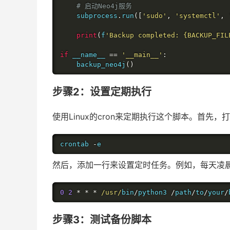
# 启动Neo4j服务
    subprocess
.
run
([
'sudo'
,
'systemctl'
,
print
(
f
'Backup completed: {BACKUP_FIL
if
 __name__ 
==
'__main__'
:
    backup_neo4j
()
步骤2：设置定期执行
使用Linux的cron来定期执行这个脚本。首先，打
crontab 
-
e
然后，添加一行来设置定时任务。例如，每天凌
0
2
*
*
*
/usr/
bin
/
python3 
/
path
/
to
/
your
/
步骤3：测试备份脚本