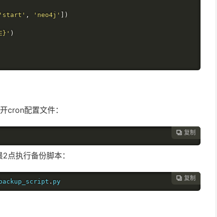
'start'
,
'neo4j'
])
E}'
)
开cron配置文件：
复制

晨2点执行备份脚本：
复制

backup_script
.
py