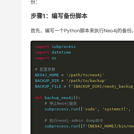
份：
步骤1：编写备份脚本
首先，编写一个Python脚本来执行Neo4j的
import
import
import
 os

# 配置参数
NEO4J_HOME 
=
'/path/to/neo4j'
BACKUP_DIR 
=
'/path/to/backup'
BACKUP_FILE 
=
 f
'{BACKUP_DIR}/neo4j_backup
def
 backup_neo4j
():
# 停止Neo4j服务
    subprocess
.
run
([
'sudo'
,
'systemctl'
,
# 执行neo4j-admin dump命令
    subprocess
.
run
([
f
'{NEO4J_HOME}/bin/ne