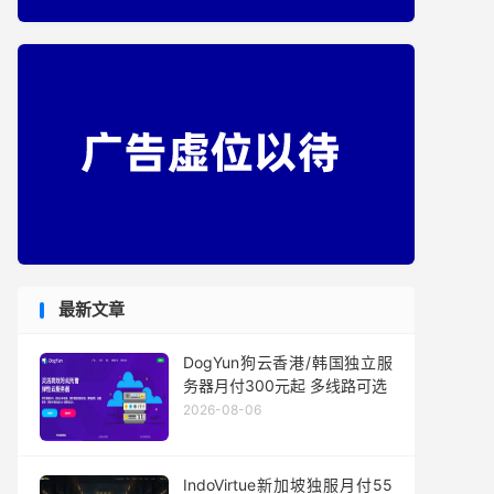
最新文章
DogYun狗云香港/韩国独立服
务器月付300元起 多线路可选
2026-08-06
IndoVirtue新加坡独服月付55