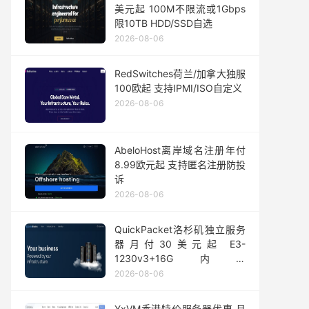
美元起 100M不限流或1Gbps
限10TB HDD/SSD自选
2026-08-06
RedSwitches荷兰/加拿大独服
100欧起 支持IPMI/ISO自定义
2026-08-06
AbeloHost离岸域名注册年付
8.99欧元起 支持匿名注册防投
诉
2026-08-06
QuickPacket洛杉矶独立服务
器月付30美元起 E3-
1230v3+16G内存
1Gbps@50TB大流量
2026-08-06
YxVM香港特价服务器优惠 月