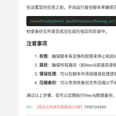
在设置定时任务之前，手动运行备份脚本来确保
/usr/
bin
/
python3 
/
path
/
to
/
your
/
backup_scr
检查备份文件是否成功生成在指定的目录中。
注意事项
权限
：确保脚本有足够的权限来停止和启动
路径
：确保所有路径（如Neo4j安装目
错误处理
：可以在脚本中添加错误处理逻
压缩备份
：可以考虑将备份文件压缩以节
通过以上步骤，您可以定期执行Neo4j数据备份
AD：
【域名主机商优惠推送QQ群】
1056124390