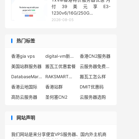
付39美元享E3-
1230v6/16G/250G
SSD/10TB流量
2026-08-05
热门标签
香港gia vps
digital-vm新加坡VPS
香港CN2服务器
美国站群服务器
搬瓦工优惠套餐
云服务器免费一年
DatabaseMart独服
RAKSMART日本VPS
搬瓦工怎么样
香港云地国际
香港站群
DMIT优惠码
高防云服务器
圣何塞CN2
云服务器选购
网站声明
我们网站是来分享便宜VPS服务器、国内外主机商