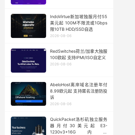
IndoVirtue新加坡独服月付55
美元起 100M不限流或1Gbps
限10TB HDD/SSD自选
2026-08-06
RedSwitches荷兰/加拿大独服
100欧起 支持IPMI/ISO自定义
2026-08-06
AbeloHost离岸域名注册年付
8.99欧元起 支持匿名注册防投
诉
2026-08-06
QuickPacket洛杉矶独立服务
器月付30美元起 E3-
1230v3+16G内存