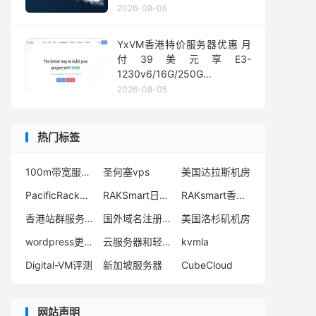
1Gbps@50TB大流量
2026-08-06
YxVM香港特价服务器优惠 月
付39美元享E3-
1230v6/16G/250G
SSD/10TB流量
2026-08-05
热门标签
100m带宽服务器多少钱
圣何塞vps
美国达拉斯机房
PacificRack优惠码
RAKSmart日本主机
RAKsmart香港VPS怎么样
香港站群服务器价格
国外域名注册平台
美国洛杉矶机房
wordpress更新出现警告
云服务器和轻量服务器的区别
kvmla
Digital-VM评测
新加坡服务器
CubeCloud
网站声明