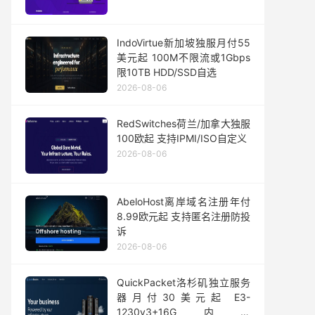
IndoVirtue新加坡独服月付55
美元起 100M不限流或1Gbps
限10TB HDD/SSD自选
2026-08-06
RedSwitches荷兰/加拿大独服
100欧起 支持IPMI/ISO自定义
2026-08-06
AbeloHost离岸域名注册年付
8.99欧元起 支持匿名注册防投
诉
2026-08-06
QuickPacket洛杉矶独立服务
器月付30美元起 E3-
1230v3+16G内存