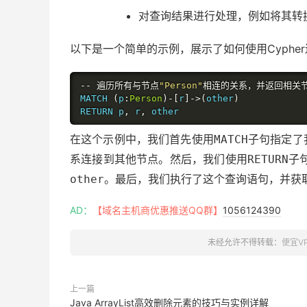
对查询结果进行处理，例如将其转
以下是一个简单的示例，展示了如何使用Cyphe
--
遍历所有与节点
"Person"
相连的关系，并返回相关
MATCH 
(
p
:
Person
)-[
r
]->(
other
)
RETURN p
,
 r
,
 other
在这个示例中，我们首先使用
子句指定了我
MATCH
系连接到其他节点。然后，我们使用
子
RETURN
。最后，我们执行了这个查询语句，并获
other
AD：
【域名主机商优惠推送QQ群】
1056124390
未经允许不得转载：
便宜V
上一篇
Java ArrayList高效删除元素的技巧与实例详解