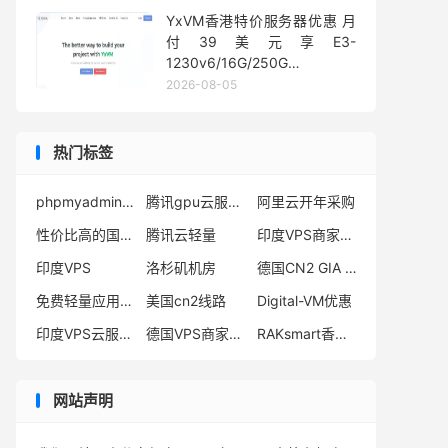
YxVM香港特价服务器优惠 月
付39美元享E3-
1230v6/16G/250G
SSD/10TB流量
2026-08-05
热门标签
phpmyadmin数据库管理工具
腾讯gpu云服务器怎么样
阿里云开年采购
性价比高的国外服务器
腾讯云轻量
印度VPS商家有哪些
印度VPS
洛杉矶机房
德国CN2 GIA VPS
免费轻量应用服务器
美国cn2线路
Digital-VM优惠
印度VPS云服务器
德国VPS商家有哪些
RAKsmart香港CN2 GIA
网站声明