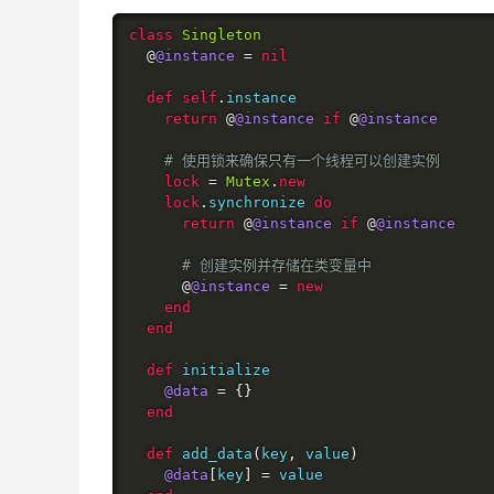
class
Singleton
@
@instance
=
nil
def
self
.
instance

return
@
@instance
if
@
@instance
# 使用锁来确保只有一个线程可以创建实例
lock
=
Mutex
.
new
lock
.
synchronize 
do
return
@
@instance
if
@
@instance
# 创建实例并存储在类变量中
@
@instance
=
new
end
end
def
 initialize

@data
=
{}
end
def
 add_data
(
key
,
 value
)
@data
[
key
]
=
 value
