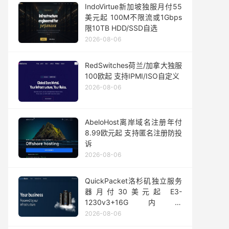
IndoVirtue新加坡独服月付55
美元起 100M不限流或1Gbps
限10TB HDD/SSD自选
2026-08-06
RedSwitches荷兰/加拿大独服
100欧起 支持IPMI/ISO自定义
2026-08-06
AbeloHost离岸域名注册年付
8.99欧元起 支持匿名注册防投
诉
2026-08-06
QuickPacket洛杉矶独立服务
器月付30美元起 E3-
1230v3+16G内存
1Gbps@50TB大流量
2026-08-06