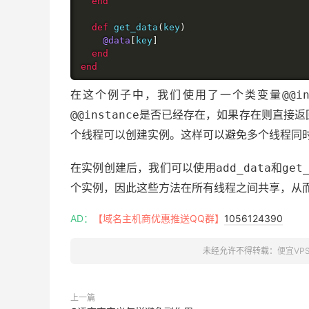
end
def
 get_data
(
key
)
@data
[
key
]
end
end
在这个例子中，我们使用了一个类变量
@@i
是否已经存在，如果存在则直接返
@@instance
个线程可以创建实例。这样可以避免多个线程同
在实例创建后，我们可以使用
和
add_data
get
个实例，因此这些方法在所有线程之间共享，从
AD：
【域名主机商优惠推送QQ群】
1056124390
未经允许不得转载：
便宜VP
上一篇