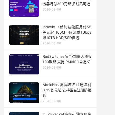
务器月付300元起 多线路可选
2026-08-06
IndoVirtue新加坡独服月付55
美元起 100M不限流或1Gbps
限10TB HDD/SSD自选
2026-08-06
RedSwitches荷兰/加拿大独服
100欧起 支持IPMI/ISO自定义
2026-08-06
AbeloHost离岸域名注册年付
8.99欧元起 支持匿名注册防投
诉
2026-08-06
QuickPacket洛杉矶独立服务