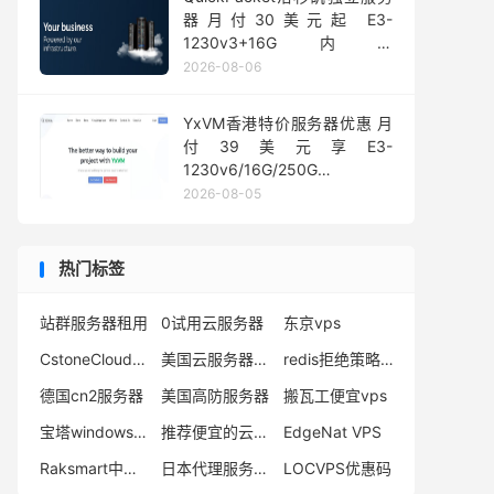
器月付30美元起 E3-
1230v3+16G内存
1Gbps@50TB大流量
2026-08-06
YxVM香港特价服务器优惠 月
付39美元享E3-
1230v6/16G/250G
SSD/10TB流量
2026-08-05
热门标签
站群服务器租用
0试用云服务器
东京vps
CstoneCloud优惠活动
美国云服务器价格
redis拒绝策略和删除策略的区别
德国cn2服务器
美国高防服务器
搬瓦工便宜vps
宝塔windows面板怎么用
推荐便宜的云服务器
EdgeNat VPS
Raksmart中文客服
日本代理服务器IP
LOCVPS优惠码