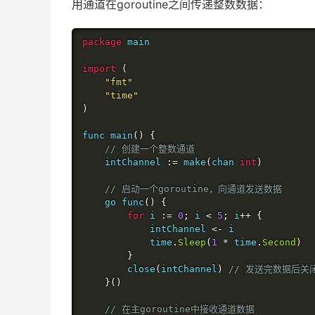
用通道在goroutine之间传递整数数据：
package
 main

import
(
"fmt"
"time"
)
func main
()
{
// 创建一个整数通道
	intChannel 
:=
 make
(
chan 
int
)
// 启动一个goroutine，向通道发送数据
	go func
()
{
for
 i 
:=
0
;
 i 
<
5
;
 i
++
{
			intChannel 
<-
 i

			time
.
Sleep
(
1
*
 time
.
Second
)
}
		close
(
intChannel
)
// 发送完数据后关
}()
// 在主goroutine中接收通道数据