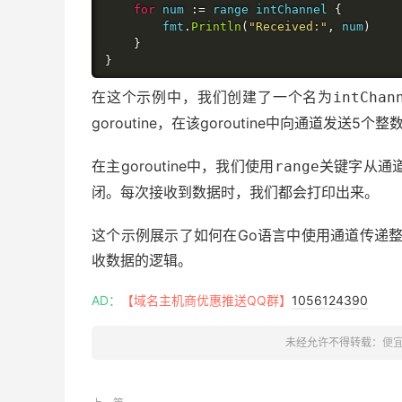
for
 num 
:=
 range intChannel 
{
		fmt
.
Println
(
"Received:"
,
 num
)
}
}
在这个示例中，我们创建了一个名为
intChan
goroutine，在该goroutine中向通道发
在主goroutine中，我们使用
关键字从通
range
闭。每次接收到数据时，我们都会打印出来。
这个示例展示了如何在Go语言中使用通道传递
收数据的逻辑。
AD：
【域名主机商优惠推送QQ群】
1056124390
未经允许不得转载：
便宜